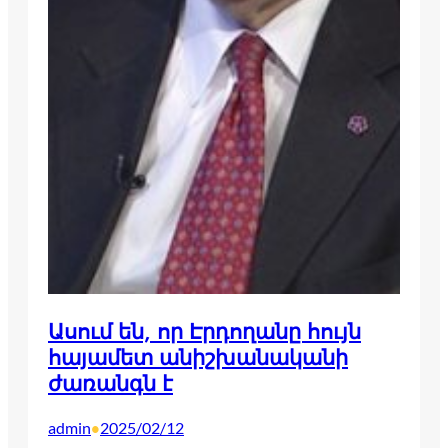
Ասում են, որ Էրդողանը հույն
հայամետ անիշխանականի
ժառանգն է
admin
2025/02/12
•