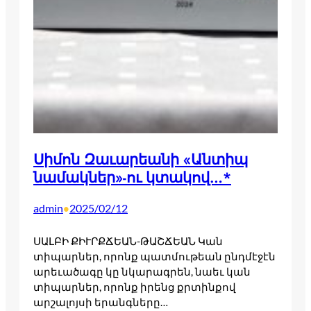
Սիմոն Զաւարեանի «Անտիպ
նամակներ»-ու կտակով…*
admin
2025/02/12
•
ՍԱԼԲԻ ՔԻՒՐՔՃԵԱՆ-ԹԱՇՃԵԱՆ Կան
տիպարներ, որոնք պատմութեան ընդմէջէն
արեւածագը կը նկարագրեն, նաեւ կան
տիպարներ, որոնք իրենց քրտինքով
արշալոյսի երանգները…