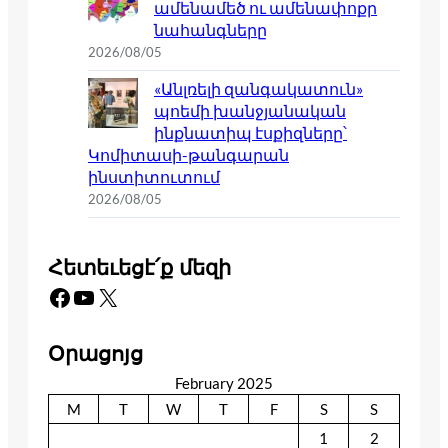
ամենամեծ ու ամենափոքր
նահանգները
2026/08/05
«Անլռելի զանգակատուն»
պոեմի խանջյանական
ինքնատիպ էսքիզները՝
Կոմիտասի-թանգարան
ինստիտուտում
2026/08/05
Հետեւեցէ՛ք մեզի
Facebook
YouTube
X
Օրացոյց
February 2025
M
T
W
T
F
S
S
1
2