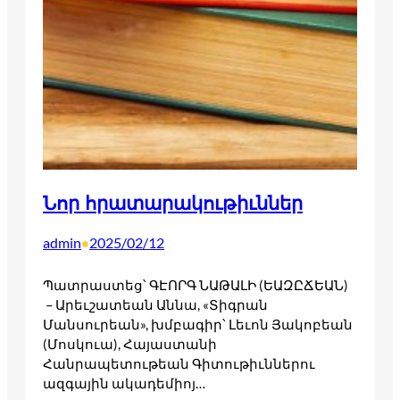
Նոր հրատարակութիւններ
admin
2025/02/12
•
Պատրաստեց՝ ԳԷՈՐԳ ՆԱԹԱԼԻ (ԵԱԶԸՃԵԱՆ)
– Արեւշատեան Աննա, «Տիգրան
Մանսուրեան», խմբագիր՝ Լեւոն Յակոբեան
(Մոսկուա), Հայաստանի
Հանրապետութեան Գիտութիւններու
ազգային ակադեմիոյ…