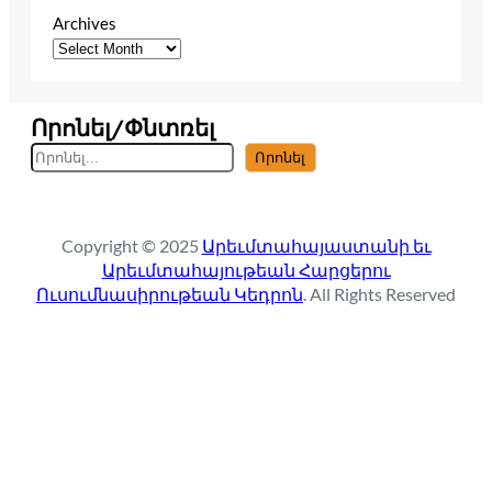
Archives
Որոնել/Փնտռել
S
Որոնել
e
a
r
Copyright © 2025
Արեւմտահայաստանի եւ
c
Արեւմտահայութեան Հարցերու
h
Ուսումնասիրութեան Կեդրոն
. All Rights Reserved