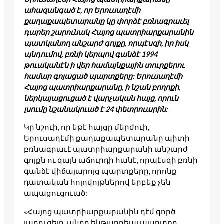
ահազանգած է, որ Երուսաղէմի
քաղաքապետարանը կը փորձէ բռնագրաւել
դարեր շարունակ Հայոց պատրիարքարանին
պատկանող անշարժ գոյքը, որպէսզի, իր իսկ
պնդումով, բռնի կերպով գանձէ 1994
թուականէն ի վեր համայնքային տուրքերու
համար գոյացած պարտքերը: Երուսաղէմի
Հայոց պատրիարքարանը, ի նշան բողոքի,
ներկայացուցած է վարչական հայց, որուն
լսումը նշանակուած է 24 փետրուարին:
Կը նշուի, որ եթէ հայցը մերժուի,
Երուսաղէմի քաղաքապետարանը պիտի
բռնագրաւէ պատրիարքարանի անշարժ
գոյքն ու զայն աճուրդի հանէ, որպէսզի բռնի
գանձէ վիճայարոյց պարտքերը, որոնք
դատական հոլովոյթներով երբեք չեն
ապացուցուած:
«Հայոց պատրիարքարանին դէմ գործ
յարուցելը, անոր ենթադրեալ պարտքը