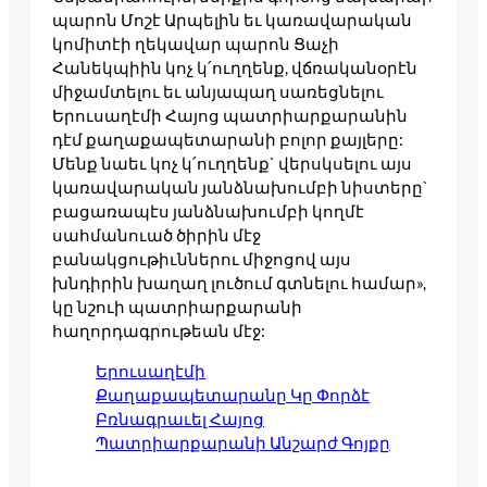
պարոն Մոշէ Արպելին եւ կառավարական
կոմիտէի ղեկավար պարոն Ցաչի
Հանեկպիին կոչ կ՛ուղղենք, վճռականօրէն
միջամտելու եւ անյապաղ սառեցնելու
Երուսաղէմի Հայոց պատրիարքարանին
դէմ քաղաքապետարանի բոլոր քայլերը:
Մենք նաեւ կոչ կ՛ուղղենք` վերսկսելու այս
կառավարական յանձնախումբի նիստերը`
բացառապէս յանձնախումբի կողմէ
սահմանուած ծիրին մէջ
բանակցութիւններու միջոցով այս
խնդիրին խաղաղ լուծում գտնելու համար»,
կը նշուի պատրիարքարանի
հաղորդագրութեան մէջ:
Երուսաղէմի
Քաղաքապետարանը Կը Փորձէ
Բռնագրաւել Հայոց
Պատրիարքարանի Անշարժ Գոյքը