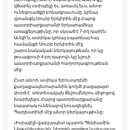
վճարել ստիպելը եւ, առաւել եւս, անոր
ունեցուածքի բռնագրաւումը, կրնայ
վտանգել Սուրբ Երկիրին մէջ Հայոց
պատրիարքարանի երկարամեայ
առաքելութիւնը, որ սկսած է 7-րդ դարէն:
Աւելի՛ն, ատիկա կրնայ սպառնալ հայ
համայնքի Սուրբ Երկիրին մէջ
շարունակական ներկայութեան, որ կը
թուագրուի 4-րդ դարով», կը նշուի
պատրիարքարանի հաղորդագրութեան
մէջ:
Ըստ անոր, ասիկա Երուսաղէմի
քաղաքապետարանին կողմէ բացայայտ
փորձ է` տնտեսական ճնշումներու միջոցով
խարխլելու Հայոց պատրիարքարանը`
նպատակ ունենալով նուազեցնել
Պաղեստինի մէջ անոր ներկայութիւնը:
«Իսրայէլի վարչապետ պարոն Պենիամին
Նեթանիահուին, ներքին գործոց նախարար