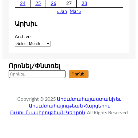
24
25
26
27
28
« Jan
Mar »
Արխիւ
Archives
Որոնել/Փնտռել
S
Որոնել
e
a
r
Copyright © 2025
Արեւմտահայաստանի եւ
c
Արեւմտահայութեան Հարցերու
h
Ուսումնասիրութեան Կեդրոն
. All Rights Reserved