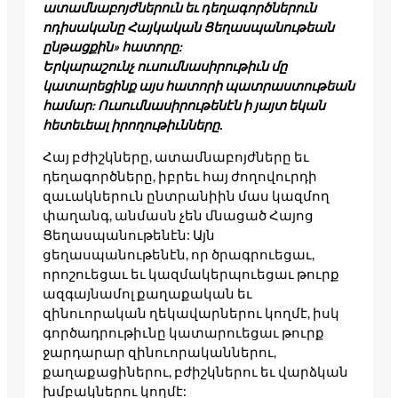
ատամնաբոյժներուն եւ դեղագործներուն
ոդիսականը Հայկական Ցեղասպանութեան
ընթացքին» հատորը:
Երկարաշունչ ուսումնասիրութիւն մը
կատարեցինք այս հատորի պատրաստութեան
համար: Ուսումնասիրութենէն ի յայտ եկան
հետեւեալ իրողութիւնները.
Հայ բժիշկները, ատամնաբոյժները եւ
դեղագործները, իբրեւ հայ ժողովուրդի
զաւակներուն ընտրանիին մաս կազմող
փաղանգ, անմասն չեն մնացած Հայոց
Ցեղասպանութենէն: Այն
ցեղասպանութենէն, որ ծրագրուեցաւ,
որոշուեցաւ եւ կազմակերպուեցաւ թուրք
ազգայնամոլ քաղաքական եւ
զինուորական ղեկավարներու կողմէ, իսկ
գործադրութիւնը կատարուեցաւ թուրք
ջարդարար զինուորականներու,
քաղաքացիներու, բժիշկներու եւ վարձկան
խմբակներու կողմէ: