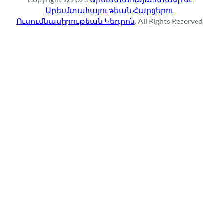
c
Արեւմտահայութեան Հարցերու
h
Ուսումնասիրութեան Կեդրոն
. All Rights Reserved