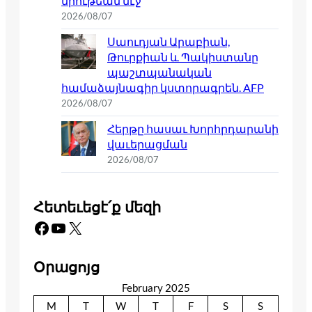
միութեան մէջ
2026/08/07
Սաուդյան Արաբիան,
Թուրքիան և Պակիստանը
պաշտպանական
համաձայնագիր կստորագրեն. AFP
2026/08/07
Հերթը հասաւ Խորհրդարանի
վաւերացման
2026/08/07
Հետեւեցէ՛ք մեզի
Facebook
YouTube
X
Օրացոյց
February 2025
M
T
W
T
F
S
S