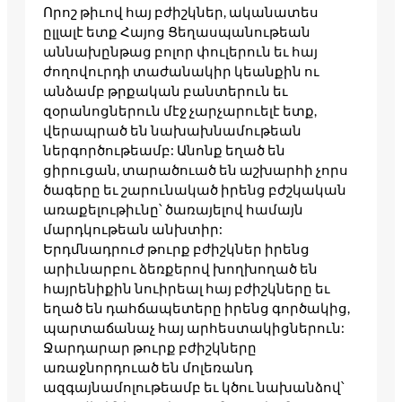
Որոշ թիւով հայ բժիշկներ, ականատես
ըլլալէ ետք Հայոց Ցեղասպանութեան
աննախընթաց բոլոր փուլերուն եւ հայ
ժողովուրդի տաժանակիր կեանքին ու
անձամբ թրքական բանտերուն եւ
զօրանոցներուն մէջ չարչարուելէ ետք,
վերապրած են նախախնամութեան
ներգործութեամբ: Անոնք եղած են
ցիրուցան, տարածուած են աշխարհի չորս
ծագերը եւ շարունակած իրենց բժշկական
առաքելութիւնը՝ ծառայելով համայն
մարդկութեան անխտիր:
Երդմնադրուժ թուրք բժիշկներ իրենց
արիւնարբու ձեռքերով խողխողած են
հայրենիքին նուիրեալ հայ բժիշկները եւ
եղած են դահճապետերը իրենց գործակից,
պարտաճանաչ հայ արհեստակիցներուն:
Ջարդարար թուրք բժիշկները
առաջնորդուած են մոլեռանդ
ազգայնամոլութեամբ եւ կծու նախանձով՝