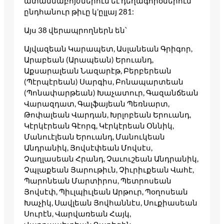
ատամնաբոյժներուն եւ դեղագործներուն
ընդհանուր թիւը կ’ըլլայ 281:
Այս 38 վերապրողներն են՝
Այվազեան Կարապետ, Ասլանեան Գրիգոր,
Արաբեան (Արապեան) Երուանդ,
Աքսարալեան Նազարէթ, Բերբերեան
(Պէրպէրեան) Սարգիս, Բոնապարտեան
(Պոնափարթեան) Խաչատուր, Գազանճեան
Վարազդատ, Գալֆայեան Պեռնարտ,
Թոփալեան Վարդան, Խրլոբեան Երուանդ,
Կէրկէրեան Գէորգ, Կէրկէրեան Օննիկ,
Մանուէլեան Երուանդ, Մանուկեան
Անդրանիկ, Յովսէփեան Մովսէս,
Չաղլասեան Հրանդ, Չաւուշեան Անդրանիկ,
Չպլաքեան Յարութիւն, Չիւրիւքեան Վահէ,
Պարոնեան Մարտիրոս, Պետրոսեան
Յովսէփ, Պիւլպիւլեան Արթուր, Պօղոսեան
Խաչիկ, Սավլեան Յովհաննէս, Սուքիասեան
Սուրէն, Վարվառեան Հայկ,