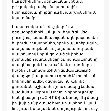
հայ բժիշկներու գերազանցութեան,
բժշկական բարձր մակարդակին,
հմտութեան, դիրքերուն եւ պաշտօններուն
նկատմամբ:
Նահատակուած բժիշկներէն եւ
դեղագործներէն անկախ, եղած են մեծ
թիւով հայ ատամնաբոյժներ, դեղագործներ
եւ բուժաշխատողներ, որոնք պատերազմի,
տեղահանութեան եւ ցեղասպանութեան
պատճառով կորսնցուցած են իրենց
ընտանիքի անդամները եւ հարազատները,
պապենական կալուածներն ու տուները,
ինչքն ու հարստութիւնը եւ մազապուրծ
փախչելով՝ ապաստան գտած են հարեւան
երկիրներու մէջ: Հետագային, անոնք
ցրուած են աշխարհի չորս ծագերը եւ մաս
կազմած այսօրուան տխուր իրողութիւնը
հանդիսացող «ՍՓԻՒՌՔ»ին: Անոնց մէկ մասը
իր վախճանը գտած է օտար ափերուն կամ
ձուլուած է տեղաբնակ ժողովուրդներու մէջ: