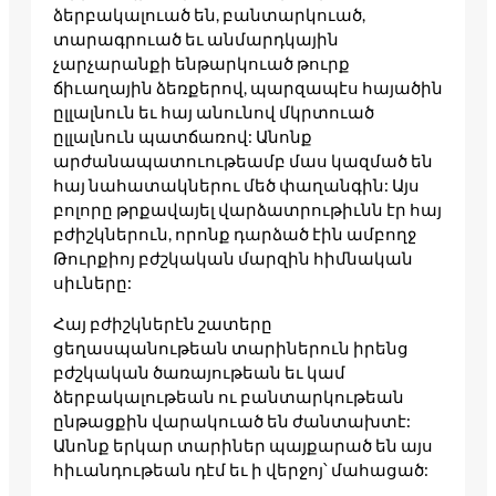
ձերբակալուած են, բանտարկուած,
տարագրուած եւ անմարդկային
չարչարանքի ենթարկուած թուրք
ճիւաղային ձեռքերով, պարզապէս հայածին
ըլլալնուն եւ հայ անունով մկրտուած
ըլլալնուն պատճառով: Անոնք
արժանապատուութեամբ մաս կազմած են
հայ նահատակներու մեծ փաղանգին: Այս
բոլորը թրքավայել վարձատրութիւնն էր հայ
բժիշկներուն, որոնք դարձած էին ամբողջ
Թուրքիոյ բժշկական մարզին հիմնական
սիւները:
Հայ բժիշկներէն շատերը
ցեղասպանութեան տարիներուն իրենց
բժշկական ծառայութեան եւ կամ
ձերբակալութեան ու բանտարկութեան
ընթացքին վարակուած են ժանտախտէ:
Անոնք երկար տարիներ պայքարած են այս
հիւանդութեան դէմ եւ ի վերջոյ՝ մահացած: