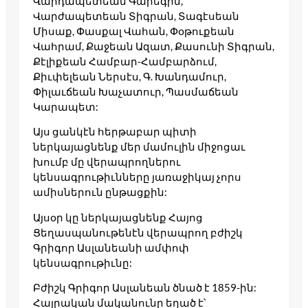
Վարդապետեան Գարեգին,
Վարժապետեան Տիգրան, Տագէսեան
Միսաք, Փասքալ Վահան, Փօթուքեան
Վահրամ, Քաջեան Ազատ, Քասունի Տիգրան,
Քէլիքեան Համբար-Համբարձում,
Քիւփելեան Ներսէս, Գ. Խանդամուր,
Փիլաւճեան Խաչատուր, Պասմաճեան
Կարապետ:
Այս ցանկէն հերթաբար պիտի
ներկայացնենք մեր մամուլին միջոցաւ
խումբ մը վերապրողներու
կենսագրութիւնները յառաջիկայ չորս
ամիսներուն ընթացքին:
Այսօր կը ներկայացնենք Հայոց
Ցեղասպանութենէն վերապրող բժիշկ
Գրիգոր Ասլանեանի ամփոփ
կենսագրութիւնը:
Բժիշկ Գրիգոր Ասլանեան ծնած է 1859-ին:
Հայրական մականունը եղած է՝