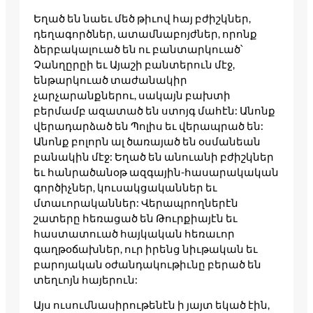
Եղած են նաեւ մեծ թիւով հայ բժիշկներ,
դեղագործներ, ատամնաբոյժներ, որոնք
ձերբակալուած են ու բանտարկուած՝
Չանղըրըի եւ Այաշի բանտերուն մէջ,
ենթարկուած տաժանակիր
չարչարանքներու, սակայն բախտի
բերմամբ ազատած են ստոյգ մահէն: Անոնք
վերադարձած են Պոլիս եւ վերապրած են:
Անոնք բոլորն ալ ծառայած են օսմանեան
բանակին մէջ: Եղած են անուանի բժիշկներ
եւ հանրածանօթ ազգային-հասարակական
գործիչներ, կուսակցականներ եւ
մտաւորականներ: Վերապրողներէն
շատերը հեռացած են Թուրքիայէն եւ
հաստատուած հայկական հեռաւոր
գաղթօճախներ, ուր իրենց նիւթական եւ
բարոյական օժանդակութիւնը բերած են
տեղւոյն հայերուն:
Այս ուսումնասիրութենէն ի յայտ եկած էին,