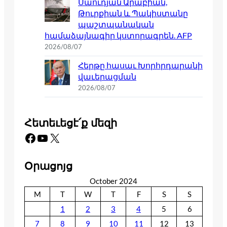
Սաուդյան Արաբիան,
Թուրքիան և Պակիստանը
պաշտպանական
համաձայնագիր կստորագրեն. AFP
2026/08/07
Հերթը հասաւ Խորհրդարանի
վաւերացման
2026/08/07
Հետեւեցէ՛ք մեզի
Facebook
YouTube
X
Օրացոյց
October 2024
M
T
W
T
F
S
S
1
2
3
4
5
6
7
8
9
10
11
12
13