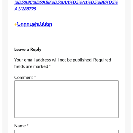
%D5%8C%D5%B8%D5%AA%D5%A1%D5%BE%D5%
A1/288795
Նորութիւններ
•
Leave a Reply
Your email address will not be published.
Required
fields are marked
*
Comment
*
Name
*