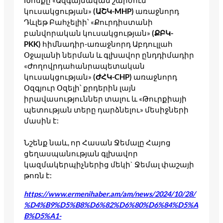
Խոսքը «Ազգայնական շարժում
կուսակցության»
(ԱՇԿ-MHP)
առաջնորդ
Դևլեթ Բահչելիի՝ «Քուրդիստանի
բանվորական կուսակցության»
(ՔԲԿ-
PKK)
հիմնադիր-առաջնորդ Աբդուլլահ
Օջալանի ներման և գլխավոր ընդդիմադիր
«Ժողովրդահանրապետական
կուսակցության»
(ԺՀԿ-CHP)
առաջնորդ
Օզգյուր Օզելի՝ քրդերին լայն
իրավասություններ տալու և «Թուրքիայի
պետության տերը դարձնելու» մեսիջների
մասին է:
Նշենք նաև, որ Հասան Ջեմալը Հայոց
ցեղասպանության գլխավոր
կազմակերպիչներից մեկի` Ջեմալ փաշայի
թոռն է:
https://www.ermenihaber.am/am/news/2024/10/28/
%D4%B9%D5%B8%D6%82%D6%80%D6%84%D5%A
B%D5%A1-