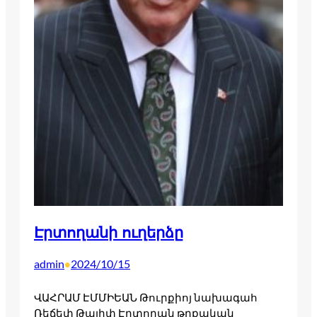
Էրտողանի ուղերձը
admin
2024/10/15
•
ՎԱՀՐԱՄ ԷՄՄԻԵԱՆ Թուրքիոյ նախագահ
Ռեճեփ Թայիփ Էրտողան թրքական