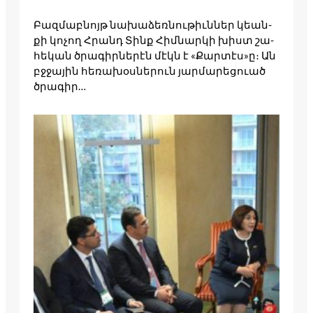
Բազմաբ­նոյթ նա­խաձեռ­նութիւններ կեան­
քի կո­չող Հրանդ Տինք Հիմ­նարկի խիստ շա­
հեկան ծրա­գիր­նե­րէն մէկն է «Քար­տէս»ը։ Ան
բջջա­յին հե­ռախօս­նե­րուն յար­մա­րեցո­ւած
ծրա­գիր…