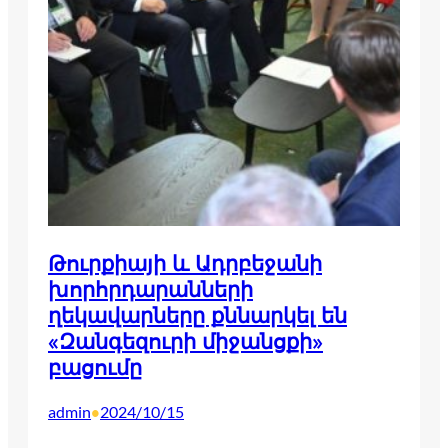
Թուրքիայի և Ադրբեջանի
խորհրդարանների
ղեկավարները քննարկել են
«Զանգեզուրի միջանցքի»
բացումը
admin
2024/10/15
•