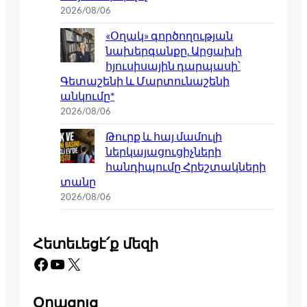
2026/08/06
«Օղակ» գործողության
նախերգանքը. Արցախի
հյուսիսային դարպասի՝
Գետաշենի և Մարտունաշենի
անկումը*
2026/08/06
Թուրք և հայ մամուլի
ներկայացուցիչների
հանդիպումը Հրեշտակների
տանը
2026/08/06
Հետեւեցէ՛ք մեզի
Facebook
YouTube
X
Օրացոյց