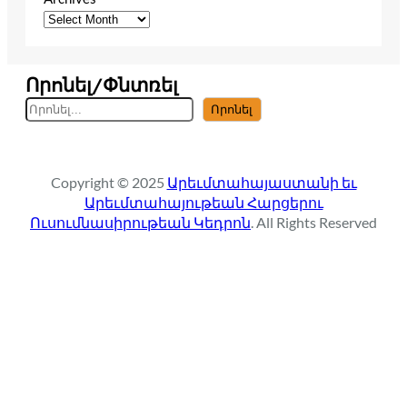
Որոնել/Փնտռել
S
Որոնել
e
a
r
Copyright © 2025
Արեւմտահայաստանի եւ
c
Արեւմտահայութեան Հարցերու
h
Ուսումնասիրութեան Կեդրոն
. All Rights Reserved