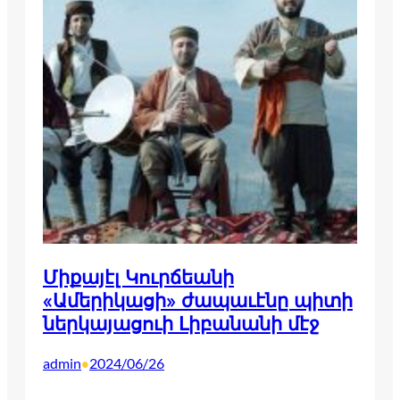
Միքայէլ Կուրճեանի
«Ամերիկացի» ժապաւէնը պիտի
ներկայացուի Լիբանանի մէջ
admin
2024/06/26
•