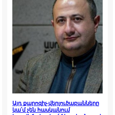
Այդ քարոզիչ-վերլուծաբանները
կա՛մ չեն հասկանում