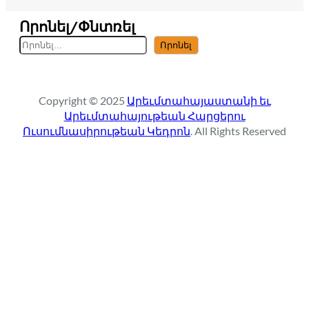
Որոնել/Փնտռել
S
Որոնել
e
a
r
Copyright © 2025
Արեւմտահայաստանի եւ
c
Արեւմտահայութեան Հարցերու
h
Ուսումնասիրութեան Կեդրոն
. All Rights Reserved