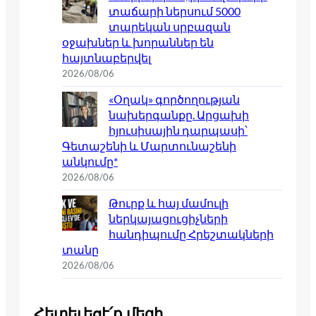
տաճարի ներսում 5000
տարեկան սրբազան
օջախներ և խորաններ են
հայտնաբերվել
2026/08/06
«Օղակ» գործողության
նախերգանքը. Արցախի
հյուսիսային դարպասի՝
Գետաշենի և Մարտունաշենի
անկումը*
2026/08/06
Թուրք և հայ մամուլի
ներկայացուցիչների
հանդիպումը Հրեշտակների
տանը
2026/08/06
Հետեւեցէ՛ք մեզի