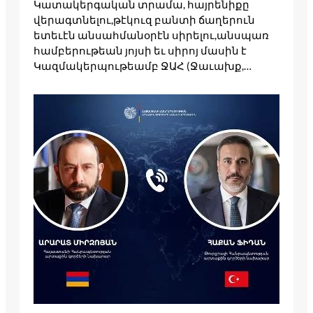
Կատակերգական տրամա, հայրենիքը
վերագտնելու,թէկուզ բանտի ճաղերուն
ետեւէն անսահմանօրէն սիրելու,անսպառ
համբերութեան յոյսի եւ սիրոյ մասին է
Կազմակերպութեամբ ՋԱՀ (Ջաւախք,…