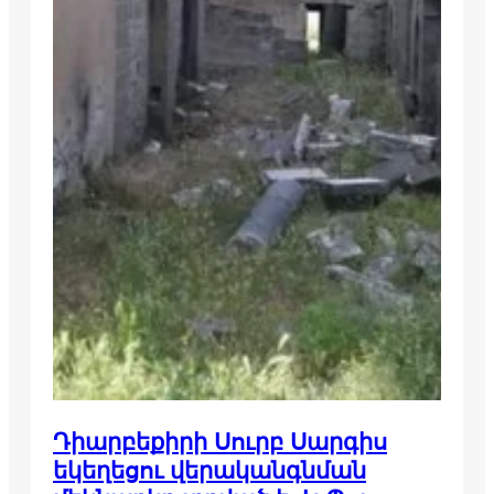
Դիարբեքիրի Սուրբ Սարգիս
եկեղեցու վերականգնման