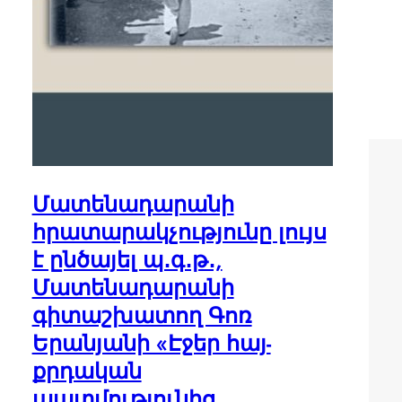
Մատենադարանի
հրատարակչությունը լույս
է ընծայել պ․գ․թ․,
Մատենադարանի
գիտաշխատող Գոռ
Երանյանի «Էջեր հայ-
քրդական
պատմությունից․