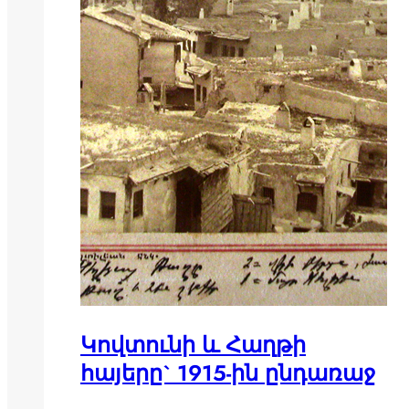
Կովտունի և Հաղթի
հայերը` 1915-ին ընդառաջ