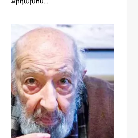
Քրդախոս…