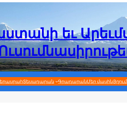
ստանի եւ Արեւ
Ուսումնասիրութ
երասրահ
Տեսադարան
Գրադարան
Մեր մասին
Յղում