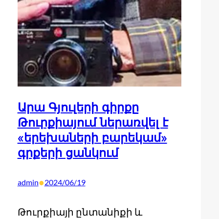
Արա Գյուլերի գիրքը
Թուրքիայում ներառվել է
«երեխաների բարեկամ»
գրքերի ցանկում
•
admin
2024/06/19
Թուրքիայի ընտանիքի և