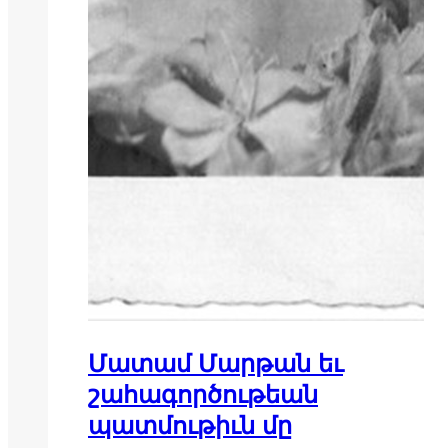
Մատամ Մարթան եւ
շահագործութեան
պատմութիւն մը