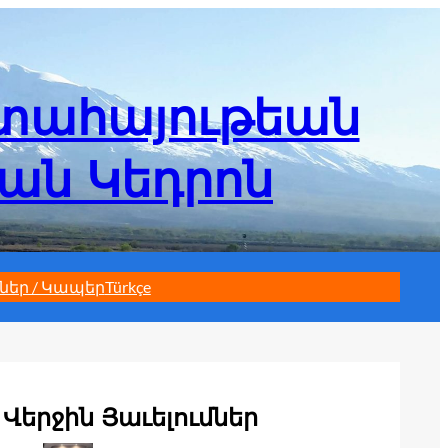
մտահայութեան
եան Կեդրոն
ներ / Կապեր
Türkçe
Վերջին Յաւելումներ