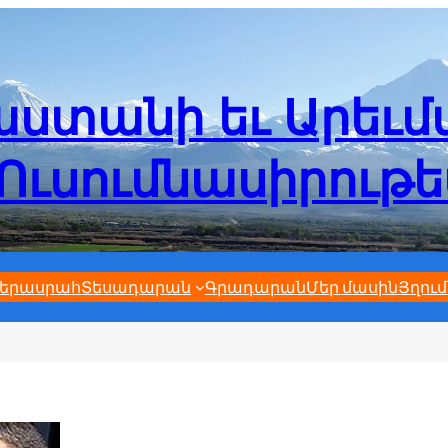
ստանի եւ Արեւ
Ուսումնասիրութ
երասրահ
Տեսադարան
Գրադարան
Մեր մասին
Յղում