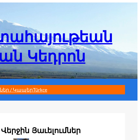
մտահայութեան
եան Կեդրոն
ներ / Կապեր
Türkçe
Վերջին Յաւելումներ