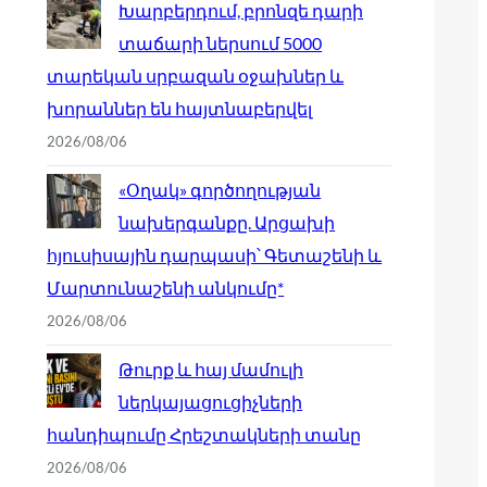
Խարբերդում, բրոնզե դարի
տաճարի ներսում 5000
տարեկան սրբազան օջախներ և
խորաններ են հայտնաբերվել
2026/08/06
«Օղակ» գործողության
նախերգանքը. Արցախի
հյուսիսային դարպասի՝ Գետաշենի և
Մարտունաշենի անկումը*
2026/08/06
Թուրք և հայ մամուլի
ներկայացուցիչների
հանդիպումը Հրեշտակների տանը
2026/08/06