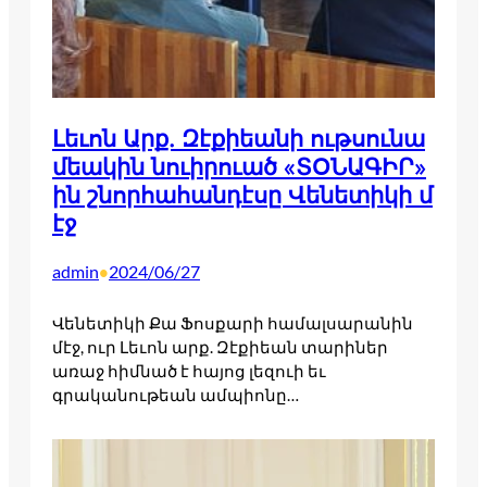
Լեւոն Արք. Զէքիեանի ութսունա
մեակին նուիրուած «ՏՕՆԱԳԻՐ»
ին շնորհահանդէսը Վենետիկի մ
էջ
admin
2024/06/27
•
Վենետիկի Քա Ֆոսքարի համալսարանին
մէջ, ուր Լեւոն արք. Զէքիեան տարիներ
առաջ հիմնած է հայոց լեզուի եւ
գրականութեան ամպիոնը…