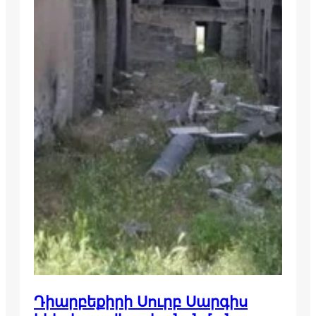
Դիարբեքիրի Սուրբ Սարգիս