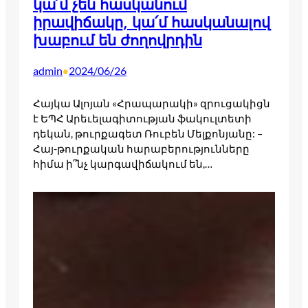
կա՛մ չեն հասկանում
իրավիճակը, կա՛մ հասկանալով
խաբում են ժողովրդին
admin
2024/06/26
•
Հայկա Ալոյան «Հրապարակի» զրուցակիցն
է ԵՊՀ Արեւելագիտության ֆակուլտետի
դեկան, թուրքագետ Ռուբեն Մելքոնյանը: –
Հայ-թուրքական հարաբերությունները
հիմա ի՞նչ կարգավիճակում են,…