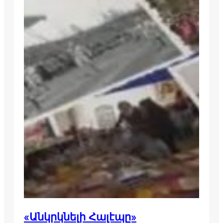
«Անկրկնելի Հալէպը»