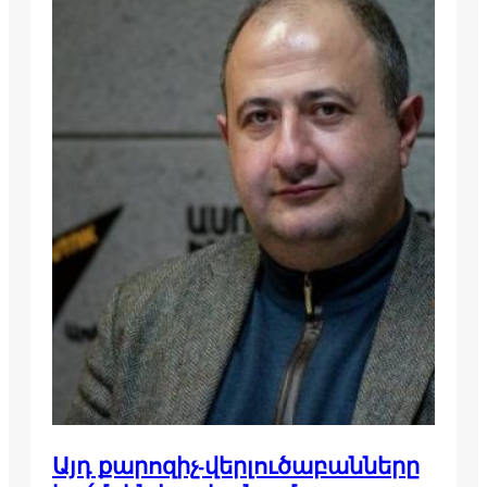
Այդ քարոզիչ-վերլուծաբանները