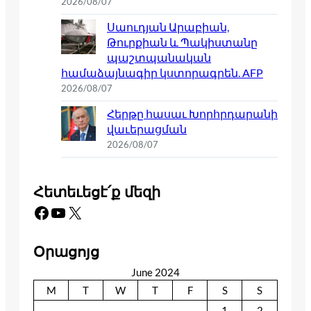
2026/08/07
Սաուդյան Արաբիան,
Թուրքիան և Պակիստանը
պաշտպանական
համաձայնագիր կստորագրեն. AFP
2026/08/07
Հերթը հասաւ Խորհրդարանի
վաւերացման
2026/08/07
Հետեւեցէ՛ք մեզի
Facebook
YouTube
X
Օրացոյց
June 2024
M
T
W
T
F
S
S
1
2