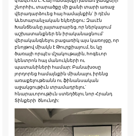
փակւում է: Հայ համայնքի յամառ ջանքերի
շնորհիւ, տարածքը մի քանի տարի առաջ
վերադարձուեց հայ համայնքին` ի դէմս
Աւետարանչական եկեղեցու: Զաւէն
Խանճեանը յայտարարեց, որ ներկայում
աշխատանքներ են իրականացնում`
վերականգնելու բացառիկ այս կառոյցը, որ
բնոյթով միակն է Թուրքիայում, եւ կը
ծառայի որպէս մշակութային, հոգեւոր
կենտրոն հայ մանուկների ու
պատանիների համար: Բանախօսը
յորդորեց համայնքին միանալու իրենց
առաքելութեանն ու ֆինանսական
աջակցութիւն տրամադրելու`
հնարաւորութիւն ստեղծելու նոր Հրանդ
Տինքերի ծնունդի: