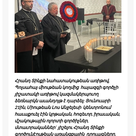
Հրանդ Տինքի նահատակութեան առիթով,
Պոլսահայ միութեան կողմից հայազգի գործչի
յիշատակի առիթով կազմակերպուող
ձեռնարկն աւանդոյթ է դարձել: Յունուարի
21ին, Միութեան Լոս Անջելեսի կենտրոնում
հաւաքուել էին կրթական, հոգեւոր, իրաւական,
մշակութային ոլորտի գործիչներ,
մտաւորականներ` յիշելու Հրանդ Տինքի
գործունէութեան առանցքային դրուագները,