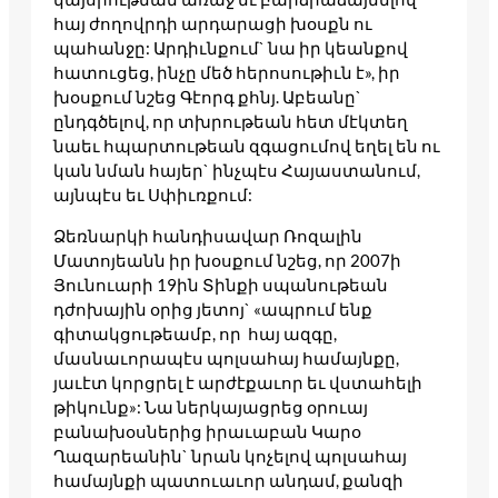
հայ ժողովրդի արդարացի խօսքն ու
պահանջը: Արդիւնքում` նա իր կեանքով
հատուցեց, ինչը մեծ հերոսութիւն է», իր
խօսքում նշեց Գէորգ քհնյ. Աբեանը`
ընդգծելով, որ տխրութեան հետ մէկտեղ
նաեւ հպարտութեան զգացումով եղել են ու
կան նման հայեր` ինչպէս Հայաստանում,
այնպէս եւ Սփիւռքում:
Ձեռնարկի հանդիսավար Ռոզալին
Մատոյեանն իր խօսքում նշեց, որ 2007ի
Յունուարի 19ին Տինքի սպանութեան
դժոխային օրից յետոյ` «ապրում ենք
գիտակցութեամբ, որ հայ ազգը,
մասնաւորապէս պոլսահայ համայնքը,
յաւէտ կորցրել է արժէքաւոր եւ վստահելի
թիկունք»: Նա ներկայացրեց օրուայ
բանախօսներից իրաւաբան Կարօ
Ղազարեանին` նրան կոչելով պոլսահայ
համայնքի պատուաւոր անդամ, քանզի