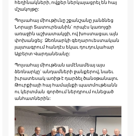
հեղինակների, ովքեր ներկայացրել են հայ
մշակոյթը:
Պոլսահայ միութիւնը շքանշանը յանձնեց
Նորայր Տատուրեանին` որպէս կառոյցի
առաջին աշխատակցի, ով խոստացաւ այն
փոխանցել: Ձեռնարկի գեղարուեստական
յայտագրում հանդէս եկաւ դուդուկահար
Ալբերտ Վարդանեանը:
Պոլսահայ միութեան ամէնամեայ այս
ձեռնարկը` անդամների ջանքերով, նաեւ
իւրատեսակ առիթ է դարձել ծանօթանալու
Թուրքիայի հայ համայնքի պատմութեանն
ու կերտման գործում ներդրում ունեցած
անհատներին: