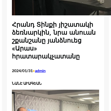
Հրանդ Տինքի յիշատակի
ձեռնարկին, նրա անուան
շքանշանը յանձնուեց
«Արաս»
հրատարակչատանը
2024/01/31
admin
•
ՆԱՆԷ ԱՒԱԳԵԱՆ