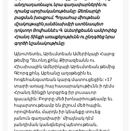
անդրադառնալու նրա գաղափարներին ու
դրանց արդիականութեանը: Ձեռնարկի
բացման խօսքում, Պոլսահայ միութեան
մշակութային յանձնախմբի ատենապետ
դոկտոր Յովհաննէս Գ. Աւետիքեանն ամփոփեց
Հրանդ Տինքի առաքելութիւնն ու ընդգծեց նրա
գործի նշանակութիւնը:
Այնուհետեւ, Արեւմտեան Ամերիկայի Հայոց
թեմից Ղեւոնդ քհնյ. Քիրազեանն ու
Հիւսիսային Ամերիկայի Արեւմտեան թեմից
Գէորգ քհնյ. Աբեանը աղօթեցին եւ
հոգեհանգստեան կարգ մատուցեցին: «17
տարի առաջ, հայ հասարակութիւնն ի դէմս
Հրանդ Տինքի կորցրեց իր լուսաւոր
զաւակին: Բոլորը մեծ խոնարհութեամբ եւ
հպարտութեամբ են յիշում մեծ հային,
որովհետեւ մարդն իր կեանքը տուեց
յանուն գաղափարի` միայնակ դէմ
յանդիման կանգնելով պետութեան,
կայսրութեան առաջ եւ բարձրաձայնելով