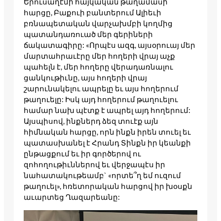
Երուսաղէմի հայկական թաղամասի
հարցը, Բաքուի բանտերում Ալիեւի
բռնապետական վարչախմբի կողմից
պատանդառուած մեր գերիների
ճակատագիրը: «Որպէս ազգ, այսօրուայ մեր
մարտահրաւէրը մեր հողերի վրայ աչք
պահելն է, մեր հողերը վերադառնալու
ցանկութիւնը, այս հողերի վրայ
շարունակելու ապրելը եւ այս հողերում
թաղուելը: Իսկ այդ հողերում թաղուելու
համար նախ պէտք է ապրել այդ հողերում:
Այսպիսով, ինքներդ ձեզ տուէք այն
հիմնական հարցը, որն ինքն իրեն տուել եւ
պատասխանել է Հրանդ Տինքն իր կեանքի
ընթացքում եւ իր գործերով ու
զոհողութիւններով եւ վերջապէս իր
նահատակութեամբ` «որտե՞ղ եմ ուզում
թաղուել», հռետորական հարցով իր խօսքն
աւարտեց Ղազարեանը: