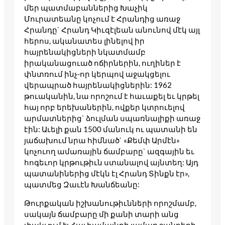
մեր պատմաբաններից Խաչիկ
Մուրատեանը կոչում է Հրանդից առաջ
Հրանդը` Հրանդ Կիւզէլեան անունով մէկ այլ
հերոս, ականատես լինելով իր
հայրենակիցների նկատմամբ
իրականացուած ոճիրներին, ուղիներ է
փնտռում ինչ-որ կերպով աջակցելու
վերապրած հայրենակիցներին: 1962
թուականին, նա որոշում է հաւաքել եւ կրթել
հայ որբ երեխաներին, ովքեր կտրուելով
արմատներից` ձուլման սպառնալիքի առաջ
էին: Աւելի քան 1500 մանուկ ու պատանի են
յաճախում նրա հիմնած` «Քեմփ Արմէն»
կոչուող ամառային ճամբարը` ազգային եւ
հոգեւոր կրթութիւն ստանալով այնտեղ: Այդ
պատանիներից մէկն էլ Հրանդ Տինքն էր»,
պատմեց Զաւէն Խանճեանը:
Թուրքական իշխանութիւնների որոշմամբ,
սակայն ճամբարը մի քանի տարի անց