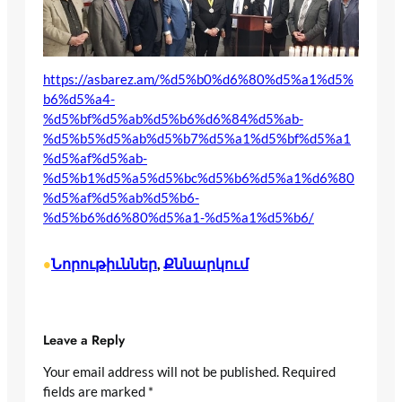
https://asbarez.am/%d5%b0%d6%80%d5%a1%d5%
b6%d5%a4-
%d5%bf%d5%ab%d5%b6%d6%84%d5%ab-
%d5%b5%d5%ab%d5%b7%d5%a1%d5%bf%d5%a1
%d5%af%d5%ab-
%d5%b1%d5%a5%d5%bc%d5%b6%d5%a1%d6%80
%d5%af%d5%ab%d5%b6-
%d5%b6%d6%80%d5%a1-%d5%a1%d5%b6/
Նորութիւններ
, 
Քննարկում
•
Leave a Reply
Your email address will not be published.
Required
fields are marked
*