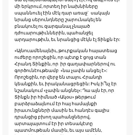
մի երկրում, որտեղ իր նախնիները
սպաննուել էին մէկ դար առաջ` սակայն
նրանց սերունդները շարունակել են
բնակուել ու զարգանալ չնայած
դժուարութիւններին, պահանջել
արդարութիւն, եւ նրանցից մէկն էլ Տինքն էր:
«Այնուամենայնիւ, թուրքական հայատեաց
ուժերը որոշեցին, որ պէտք է ցոյց տան
Հրանդ Տինքին, որ իր գաղափարներով ու
գործունէութեամբ «նա չափն անցել է»:
Որոշեցին, որ վերջ են տալու Հրանդի
կեանքին, եւ իրականացրեցին: Իսկ ի՞նչ էր
նշանակում «չափն անցնել»: Դա այն էր, որ
Տինքն իր հիմնած «Ակօս» թերթում
բարձրաձայնում էր հայ համայնքի
իրաւունքների մասին եւ հանդէս գալիս
դրանցից բխող պահանջներով,
արտայայտում էր իր տեսակէտը
պատմութեան մասին, եւ այս ամէնն,