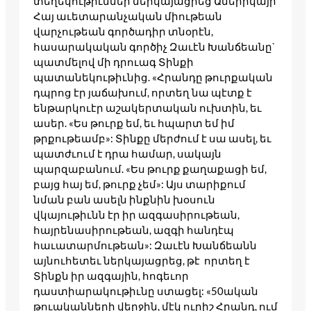
տեղեկութիւններ ներկայացրեց Ամերիկայի
Հայ աւետարանչական միութեան
վարչութեան գործադիր տնօրէն,
հասարակական գործիչ Զաւէն Խանճեանը`
պատմելով մի դրուագ Տինքի
պատանեկութիւնից. «Հրանդը թուրքական
դպրոց էր յաճախում, որտեղ նա պէտք է
ենթարկուէր աշակերտական ուխտին, եւ
ասեր. «Ես թուրք եմ, եւ հպարտ եմ իմ
թրքութեամբ»: Տինքը մերժում է սա ասել, եւ
պատժւում է դրա համար, սակայն
պարզաբանում. «Ես թուրք քաղաքացի եմ,
բայց հայ եմ, թուրք չեմ»: Այս տարիքում
նման բան ասելն ինքնին խօսուն
վկայութիւնն էր իր ազգասիրութեան,
հայրենասիրութեան, ազգի հանդէպ
հաւատարմութեան»: Զաւէն Խանճեանն
այնուհետեւ ներկայացրեց, թէ որտեղ է
Տինքն իր ազգային, հոգեւոր
դաստիարակութիւնը ստացել: «50ական
թուականների վերջին, մէկ ուրիշ Հրանդ, ում