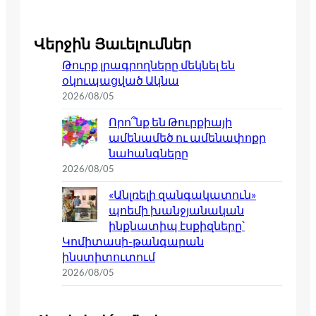
Վերջին Յաւելումներ
Թուրք լրագրողները մեկնել են
օկուպացված Ակնա
2026/08/05
Որո՞նք են Թուրքիայի
ամենամեծ ու ամենափոքր
նահանգները
2026/08/05
«Անլռելի զանգակատուն»
պոեմի խանջյանական
ինքնատիպ էսքիզները՝
Կոմիտասի-թանգարան
ինստիտուտում
2026/08/05