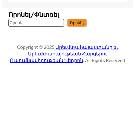
Որոնել/Փնտռել
S
Որոնել
e
a
r
Copyright © 2025
Արեւմտահայաստանի եւ
c
Արեւմտահայութեան Հարցերու
h
Ուսումնասիրութեան Կեդրոն
. All Rights Reserved