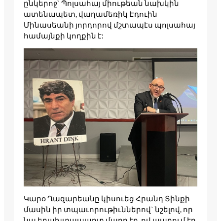
ընկերոջ` Պոլսահայ միութեան նախկին
ատենապետ, վաղամեռիկ Էդուին
Մինասեանի յորդորով մշտապէս պոլսահայ
համայնքի կողքին է:
Կարօ Ղազարեանը կիսուեց Հրանդ Տինքի
մասին իր տպաւորութիւններով` նշելով, որ
նա երախտապարտ մարդ էր, ով ապրում էր