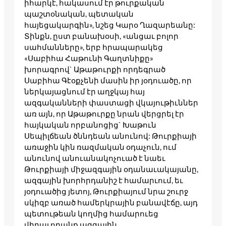
իհարկէ, հակասում էր թուրքական
պաշտօնական, պետական
հայեցակարգին», նշեց Կարօ Ղազարեանը:
Տինքն, ըստ բանախօսի, «անցաւ բոլոր
սահմանները», երբ հրապարակեց
«Սաբիհա Հաթունի Գաղտնիքը»
խորագրով` Աթաթուրքի որդեգրած
Սաբիհա Գէօքչենի մասին իր յօդուածը, որ
ներկայացնում էր աղջկայ հայ
ազգականների փաստացի վկայութիւններ
առ այն, որ Աթաթուրքը նրան վերցրել էր
հայկական որբանոցից` Խաթուն
Սեպիլճեան ծննդեան անունով: Թուրքիայի
առաջին կին ռազմական օդաչուն, ում
անունով անուանակոչուած է նաեւ
Թուրքիայի միջազգային օդանաւակայանը,
ազգային խորհրդանիշ է համարւում, եւ
յօդուածից յետոյ, Թուրքիայում նրա շուրջ
սկիզբ առած համերկրային բանավէճը, այդ
պետութեան կողմից համարուեց
վիրաւորանք ազգային