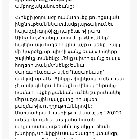
ամբողջականութեանը:
«Տինքի յօդուածը համարուեց թուրքական
ինքնութեան նկատմամբ յարձակում, եւ
հայազգի գործիչը դարձաւ թիրախ:
Մինչդեռ, Հրանդն ասում էր. «Այո, մենք`
հայերս, այս հողերի վրայ աչք ունենք` բայց
մի կարծէք, որ պիտի գանք եւ այս հողերը
շալկենք տանենք: Մենք պիտի գանք եւ այս
հողերի տակ մտնենք: Եւ նա
մարգարէացաւ», նշեց Ղազարեանը`
ասելով, որ թէեւ Տինքը ֆիզիկապէս մեր հետ
չէ, սակայն նրա կեանքն օրինակ է նրանց
համար, ովքեր ցանկանում են շարունակել
մեր ազգային պայքարը, որ այսօր
բազմաթիւ ուղղութիւններով է:
Մարտահրաւէրների թւում նա նշեց 120,000
ունեզրկուած եւ տեղահանուած
արցախահայութեանն աջակցութեան
խնդիրը, Սիւնիքին սպառնացող վտանգը,