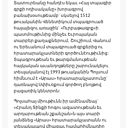
Տատուրեանը հանդէս եկաւ «Հայ տպագիր
գրքի ոդիսականը» խորագրով
բանախօսութեամբ` սկսելով 1512
թուականին Վենետիկում տպագրուած
հայալեզու առաջին` «Ուրբաթագրք»ի
պատմութիւնից մինչեւ Եւրոպական
տարբեր քաղաքներում, Շուշիում, Վանում
ու Երեւանում տպագրուած գրքերից ու
հրատարակչատների գործունէութիւնից:
Տպագրութեան եւ թարգմանութեան
հայկական աւանդոյթները շարունակելու
տեսլականով էլ 1993 թուականին Պոլսում
հիմնւում է «Արաս» հրատարակչատունը`
դառնալով Սփիւռքում գործող բնոյթով
բացառիկ կենտրոն:
Պոլսահայ միութիւնն իր ամէնամեայ`
«Հրանդ Տինքի հոգու ազատութեան եւ
արդարութեան շքանշան»ն այս տարի
յանձնեց «Արաս» հրատարակչատանն ու
տեսակապով միացաւ համահիմնադիր