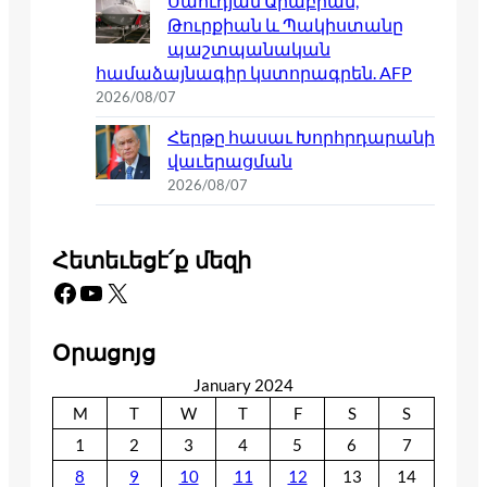
Սաուդյան Արաբիան,
Թուրքիան և Պակիստանը
պաշտպանական
համաձայնագիր կստորագրեն. AFP
2026/08/07
Հերթը հասաւ Խորհրդարանի
վաւերացման
2026/08/07
Հետեւեցէ՛ք մեզի
Facebook
YouTube
X
Օրացոյց
January 2024
M
T
W
T
F
S
S
1
2
3
4
5
6
7
8
9
10
11
12
13
14