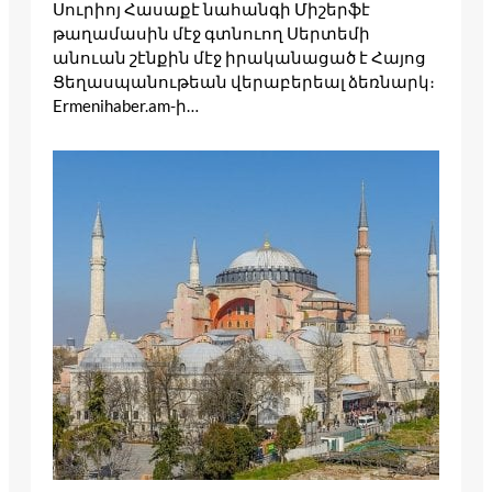
Սուրիոյ Հասաքէ նահանգի Միշերֆէ
թաղամասին մէջ գտնուող Սերտեմի
անուան շէնքին մէջ իրականացած է Հայոց
Ցեղասպանութեան վերաբերեալ ձեռնարկ։
Ermenihaber.am-ի…