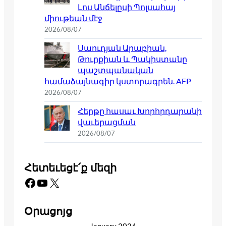
Լոս Անճելըսի Պոլսահայ
միութեան մէջ
2026/08/07
Սաուդյան Արաբիան,
Թուրքիան և Պակիստանը
պաշտպանական
համաձայնագիր կստորագրեն. AFP
2026/08/07
Հերթը հասաւ Խորհրդարանի
վաւերացման
2026/08/07
Հետեւեցէ՛ք մեզի
Facebook
YouTube
X
Օրացոյց
January 2024