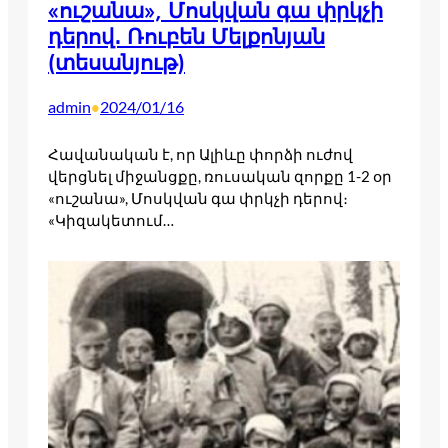
«ուշանա», Մոսկվան գա փրկչի
դերով․ Ռուբեն Մելքոնյան
(տեսանյութ)
admin
2024/01/16
•
Հավանական է, որ Ալիևը փորձի ուժով
վերցնել միջանցքը, ռուսական զորքը 1-2 օր
«ուշանա», Մոսկվան գա փրկչի դերով։
«Կիզակետում…