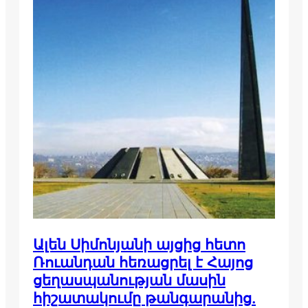
Ալեն Սիմոնյանի այցից հետո
Ռուանդան հեռացրել է Հայոց
ցեղասպանության մասին
հիշատակումը թանգարանից.