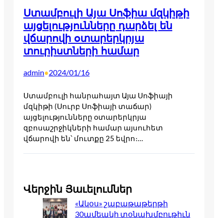
Ստամբուլի Այա Սոֆիա մզկիթի
այցելությունները դարձել են
վճարովի օտարերկրյա
տուրիստների համար
admin
2024/01/16
•
Ստամբուլի հանրահայտ Այա Սոֆիայի
մզկիթի (Սուրբ Սոֆիայի տաճար)
այցելությունները օտարերկրյա
զբոսաշրջիկների համար այսուհետ
վճարովի են՝ մուտքը 25 եվրո։…
Վերջին Յաւելումներ
«Ակօս» շաբաթաթերթի
30ամեակի տօնախմբութիւն