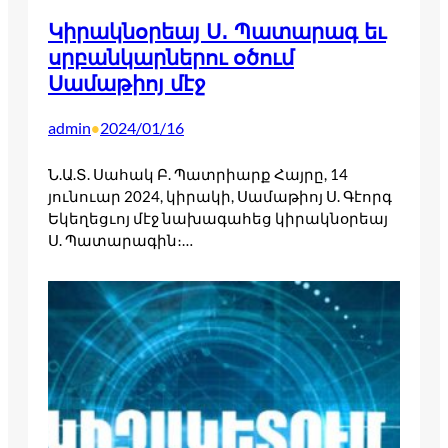
Կիրակնօրեայ Ս․ Պատարագ եւ
սրբանկարներու օծում
Սամաթիոյ մէջ
admin
2024/01/16
•
Ն.Ա.Տ. Սահակ Բ. Պատրիարք Հայրը, 14
յունուար 2024, կիրակի, Սամաթիոյ Ս. Գէորգ
Եկեղեցւոյ մէջ նախագահեց կիրակնօրեայ
Ս. Պատարագին։…