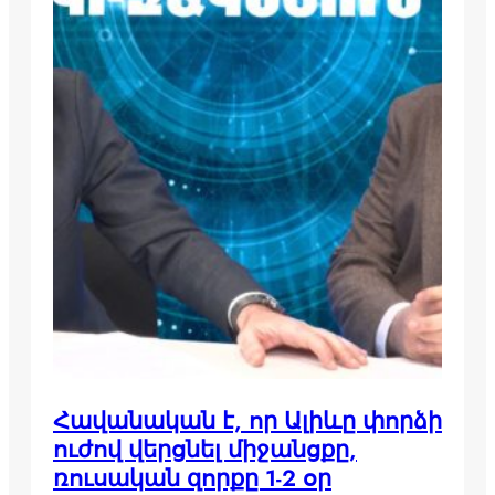
Հավանական է, որ Ալիևը փորձի
ուժով վերցնել միջանցքը,
ռուսական զորքը 1-2 օր