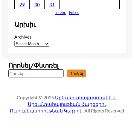
29
30
31
« Dec
Feb »
Արխիւ
Archives
Որոնել/Փնտռել
S
Որոնել
e
a
r
Copyright © 2025
Արեւմտահայաստանի եւ
c
Արեւմտահայութեան Հարցերու
h
Ուսումնասիրութեան Կեդրոն
. All Rights Reserved