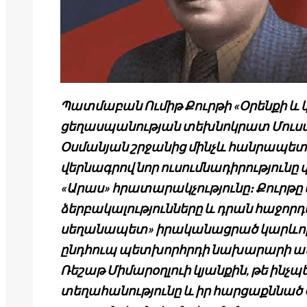
Պատմաբան Ումիթ Քուրթի «Օրենքի և կ
ցեղասպանության տեխնոկրատ Մուստ
Օսմանյան շրջանից մինչև հանրապե
վերնագրով նոր ուսումնադիրությունը վ
«Արաս» հրատարակչությունը։ Քուրթը կ
ձերբակալությունները և դրան հաջոր
սեղանապետ» իրականացրած կարևոր 
ընդհուպ պետխորհրդի նախարարի ա
Ռեշաթ Միմարօղլուի կյանքին, թե ինչ
տեղահանությունը և իր հարցաքննած