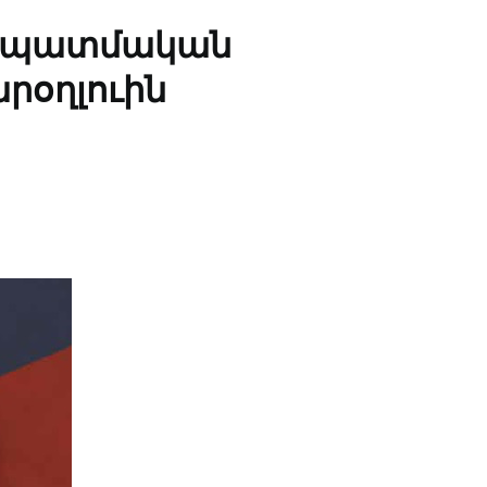
ի պատմական
րօղլուին