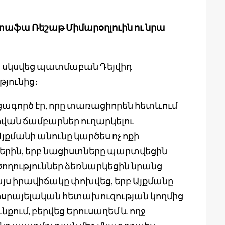
ւստաֆա Ռեշաթ Միմարօղլուին ու նրա
ը սկսվեց պատմաբան Դեյվիդ
թյունից։
ցագործ էր, որը տառացիորեն հետևում
հվան ճամբարներ ուղարկելու
յքմանի անունը կարծես ոչ ոքի
եմբերին, երբ նացիստները պարտվեցին
ողություններ ձեռնարկեցին նրանց
այս իրավիճակը փոխվեց, երբ Այքմանը
ց իսրայելական հետախուզության կողմից
քում, բերվեց Երուսաղեմ և ողջ