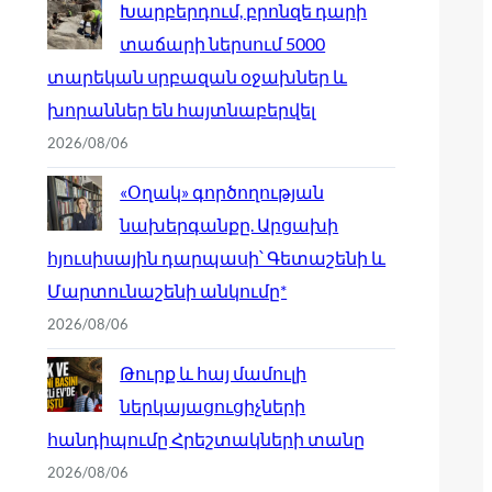
Խարբերդում, բրոնզե դարի
տաճարի ներսում 5000
տարեկան սրբազան օջախներ և
խորաններ են հայտնաբերվել
2026/08/06
«Օղակ» գործողության
նախերգանքը. Արցախի
հյուսիսային դարպասի՝ Գետաշենի և
Մարտունաշենի անկումը*
2026/08/06
Թուրք և հայ մամուլի
ներկայացուցիչների
հանդիպումը Հրեշտակների տանը
2026/08/06