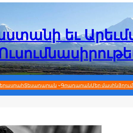
ստանի եւ Արեւ
Ուսումնասիրութ
երասրահ
Տեսադարան
Գրադարան
Մեր մասին
Յղում