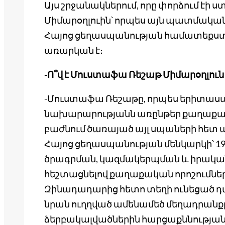
Այս շրջանակներում, որը փորձում էի
Միմարօղլուին՝ որպես այն պատմական
Հայոց ցեղասպանության համատեքստու
առարկան է։
-Ո՞վ է Մուստաֆա Ռեշաթ Միմարօղլուն
-Մուստաֆա Ռեշաթը, որպես երիտասար
նախարարությանն առընթեր քաղաքական
բաժնում ծառայած այլ սպաների հետ
Հայոց ցեղասպանության մենկարկի՝ 191
ծրագրման, կազմակերպման և իրական
հեշտացնելով քաղաքական որոշումնե
Զինադադարից հետո տեղի ունեցած դ
նրան ուղղված ամենամեծ մեղադրանքը ե
ձերբակալվածներին հարցաքննության