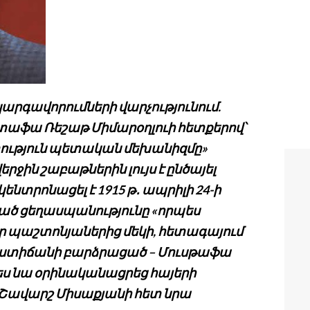
արգավորումների վարչությունում.
աֆա Ռեշաթ Միմարօղլուի հետքերով՝
տություն պետական
մեխանիզմը»
երջին շաբաթներին լույս է ընծայել
ենտրոնացել է 1915 թ
․
ապրիլի 24-ի
դած ցեղասպանությունը «որպես
պաշտոնյաներից մեկի, հետագայում
ստիճանի բարձրացած
– Մուսթաֆա
պես նա օրինականացրեց հայերի
 Շավարշ Միսաքյանի հետ նրա