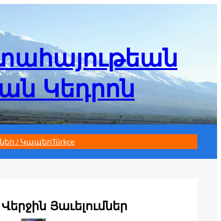
մտահայութեան
եան Կեդրոն
ներ / Կապեր
Türkçe
Վերջին Յաւելումներ