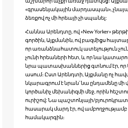
աշխարհի աչքի առաջ դատվեց։ Այքմա
«գրասենյակային մարդասպան», չնայած ի
ձեռքով ոչ մի հրեայի չի սպանել:
Հաննա Արենդտը, ով «New Yorker» թերթի
գործին, Այքմանին, ով բազմիցս հայտարար
որ առանձնահատուկ ատելություն չուն
չունի հրեաների հետ, և որ նա կատարո
նրա պատասխաններից գտնում էր, որ Ա
ասում։ Ըստ Արենդտի, Այքմանը ոչ հա
նկարագրում է նրան՝ նա ընդամենը մի 
կործանիչ մեխանիզմի մեջ, որին հեշտո
ուրիշով: Նա պաշտոնյայի/բյուրոկր
հասարակ մարդ էր, ով ամբողջությամ
համակարգին։