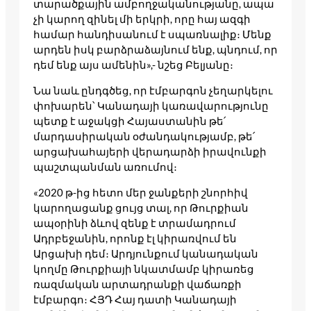
տարածքային ամբողջականությանը, ապա
չի կարող զինել մի երկրի, որը հայ ազգի
համար հանդիսանում է սպառնալիք։ Մենք
արդեն իսկ բարձրաձայնում ենք, պնդում, որ
դեմ ենք այս ամենին»,- նշեց Բելյանը։
Նա նաև ընդգծեց, որ էմբարգոն չեղարկելու
փոխարեն՝ Կանադայի կառավարությունը
պետք է աջակցի Հայաստանին թե՛
մարդասիրական օժանդակությամբ, թե՛
արցախահայերի վերադարձի իրավունքի
պաշտպանման առումով։
«2020 թ-ից հետո մեր ջանքերի շնորհիվ
կարողացանք ցույց տալ, որ Թուրքիան
ապօրինի ձևով զենք է տրամադրում
Ադրբեջանին, որոնք էլ կիրառվում են
Արցախի դեմ։ Արդյունքում կանադական
կողմը Թուրքիայի նկատմամբ կիրառեց
ռազմական արտադրանքի վաճառքի
էմբարգո։ ՀՅԴ Հայ դատի Կանադայի