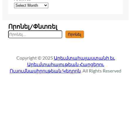
Որոնել/Փնտռել
S
Որոնել
e
a
r
Copyright © 2025
Արեւմտահայաստանի եւ
c
Արեւմտահայութեան Հարցերու
h
Ուսումնասիրութեան Կեդրոն
. All Rights Reserved