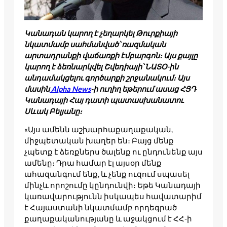
Կանադան կարող է չեղարկել Թուրքիայի
նկատմամբ սահմանված՝ ռազմական
արտադրանքի վաճառքի էմբարգոն։ Այս քայլը
կարող է ձեռնարկվել Շվեդիայի՝ ՆԱՏՕ-ին
անդամակցելու գործարքի շրջանակում։ Այս
մասին
Alpha News
-ի ուղիղ եթերում ասաց ՀՅԴ
Կանադայի Հայ դատի պատասխանատու
Սևակ Բելյանը։
«Այս ամենն աշխարհաքաղաքական,
միջպետական խաղեր են։ Բայց մենք
չպետք է ձեռքներս ծալենք ու ընդունենք այս
ամենը։ Դրա համար էլ այսօր մենք
ահազանգում ենք, և չենք ուզում սպասել
մինչև որոշումը կընդունվի։ Եթե Կանադայի
կառավարությունն իսկապես հավատարիմ
է Հայաստանի նկատմամբ որդեգրած
քաղաքականությանը և աջակցում է ՀՀ-ի