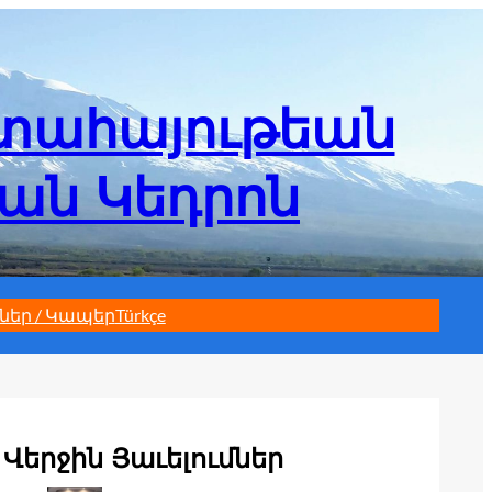
մտահայութեան
եան Կեդրոն
ներ / Կապեր
Türkçe
Վերջին Յաւելումներ