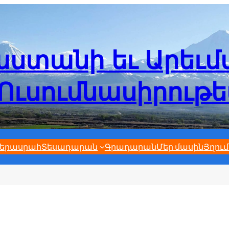
ստանի եւ Արեւ
Ուսումնասիրութ
երասրահ
Տեսադարան
Գրադարան
Մեր մասին
Յղում