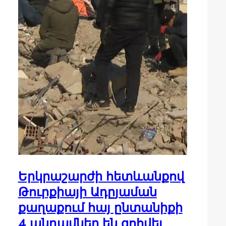
Երկրաշարժի հետևանքով
Թուրքիայի Ադըյաման
քաղաքում հայ ընտանիքի
4 անդամներ են զոհվել