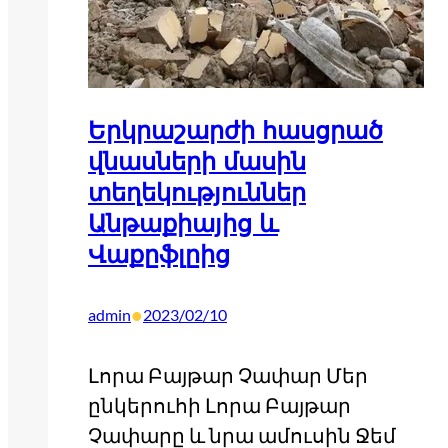
Երկրաշարժի հասցրած
վնասների մասին
տեղեկություններ
Անթաքիայից և
Վաքըֆլըից
•
admin
2023/02/10
Լորա Բայթար Չափար Մեր
ընկերուհի Լորա Բայթար
Չափարը և նրա ամուսին Ջեմ