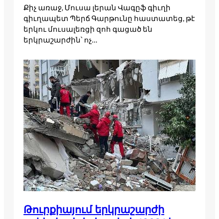
Քիչ առաջ, Մուսա լերան Վագըֆ գիւղի
գիւղապետ Պերճ Գարթունը հաստատեց, թէ
երկու մուսալեռցի զոհ գացած են
երկրաշարժին՝ ոչ…
Թուրքիայում երկրաշարժի