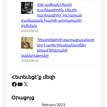
106-ամեակ Սեւրի
դաշնագիրին. Սեւրի
դաշնագիրը՝ յուշարար
Հայկական հարցի արդարացի
լուծման
2026/08/10
Դիարբեքիրի քաղաքապետը
կոչ է արել իրականացնել
Արամ Տիգրանի
ցանկությունը
2026/08/10
Հետեւեցէ՛ք մեզի
Facebook
YouTube
X
Օրացոյց
February 2023