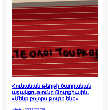
Հունական թերթի ծաղրական
աջակցությունը Թուրքիային․
«Մենք բոլորս թուրք ենք»
admin
2023/02/09
•