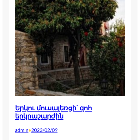
Երկու մուսալեռցի՝ զոհ
երկրաշարժին
admin
2023/02/09
•