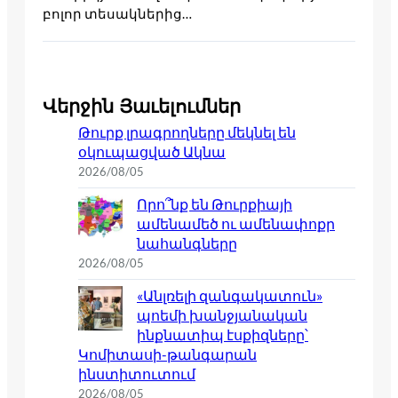
բոլոր տեսակներից…
Վերջին Յաւելումներ
Թուրք լրագրողները մեկնել են
օկուպացված Ակնա
2026/08/05
Որո՞նք են Թուրքիայի
ամենամեծ ու ամենափոքր
նահանգները
2026/08/05
«Անլռելի զանգակատուն»
պոեմի խանջյանական
ինքնատիպ էսքիզները՝
Կոմիտասի-թանգարան
ինստիտուտում
2026/08/05