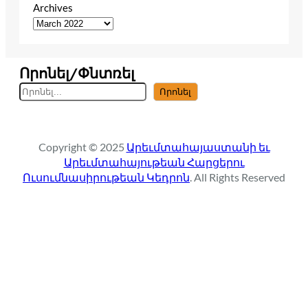
Archives
Որոնել/Փնտռել
S
Որոնել
e
a
r
Copyright © 2025
Արեւմտահայաստանի եւ
c
Արեւմտահայութեան Հարցերու
h
Ուսումնասիրութեան Կեդրոն
. All Rights Reserved