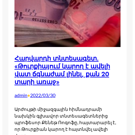
Հարվարդի տնտեսագետ.
«Թուրքիայում կարող է ավելի
վատ ճգնաժամ լինել, քան 20
տարի առաջ»
admin
2022/03/30
•
Արժույթի միջազգային հիմնադրամի
նախկին գլխավոր տնտեսագետներից
պրոֆեսոր Քենեթ Ռոգոֆը, հայտարարել է,
որ Թուրքիան կարող է հայտնվել ավելի