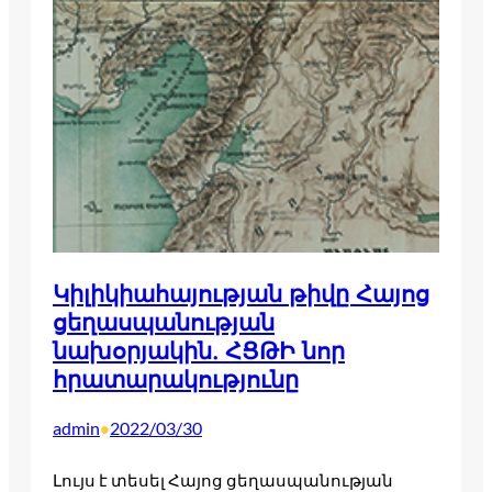
Կիլիկիահայության թիվը Հայոց
ցեղասպանության
նախօրյակին. ՀՑԹԻ նոր
հրատարակությունը
admin
2022/03/30
•
Լույս է տեսել Հայոց ցեղասպանության