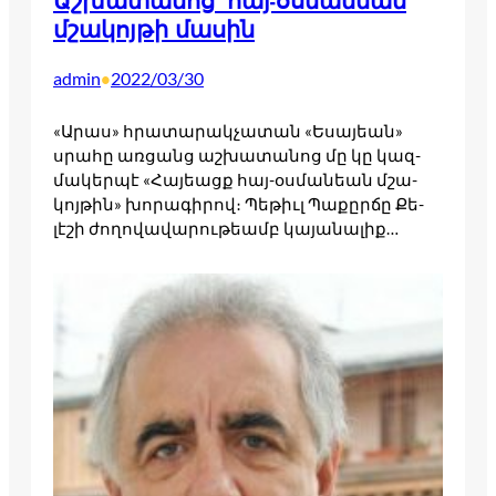
Աշխատանոց՝ հայ-օսմանեան
մշակոյթի մասին
admin
2022/03/30
•
«Արաս» հրա­տարակ­չա­տան «Եսա­յեան»
սրա­հը առ­ցանց աշ­խա­տանոց մը կը կազ­
մա­կեր­պէ «Հա­յեացք հայ-օս­մա­նեան մշա­
կոյ­թին» խո­րագի­րով։ Պե­թիւլ Պա­քըր­ճը Քե­
լէշի ժո­ղովա­վարու­թեամբ կա­յանա­լիք…