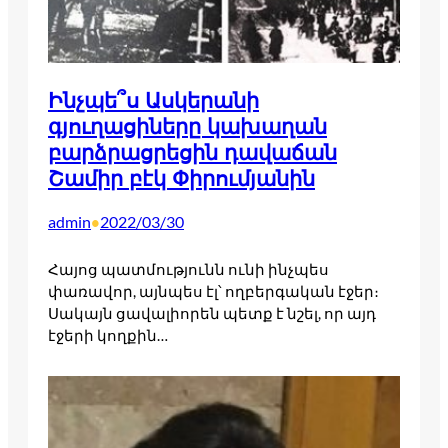
Ինչպե՞ս Ասկերանի
գյուղացիները կախաղան
բարձրացրեցին դավաճան
Շամիր բէկ Փիրումյանին
admin
2022/03/30
•
Հայոց պատմությունն ունի ինչպես
փառավոր, այնպես էլ՝ ողբերգական էջեր։
Սակայն ցավալիորեն պետք է նշել, որ այդ
էջերի կողքին…