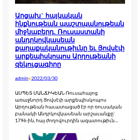
Արցախ` հայկական
ինքնութեան պաշտպանութեան
միջնաբերդ. Ռուսաստանի
անդրկովկասեան
քաղաքականութիւնը եւ Յովսէփ
արքեպիսկոպոս Արղութեանի
զեկուցագիրը
admin
2022/03/30
•
ԱՍՊԵՏ ՄԱՆՃԻԿԵԱՆ Ռուսահայոց
առաջնորդ Յովսէփ արքեպիսկոպոս
Արղութեան հաւատացած էր որ ռուսական
բանակի Անդրկովկասեան արշաւանքը`
1796-ին, հայ ժողովուրդին ազատութիւն…