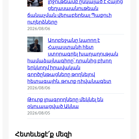
լրջութեամբ ընկալած է Հայոց
ցեղասպանութեան
ճանաչման վերաբերեալ Պաքուի
ուղերձները
2026/08/06
Ադրբեջանը կարող է
Հայաստանի հետ
ստորագրել խաղաղության
համաձայնագիրը՝ դրանից բխող
երկկողմ իրավական
գործընթացները թողնելով
հետագային. թուրք դիվանագետ
2026/08/06
Թուրք լրագրողները մեկնել են
օկուպացված Ակնա
2026/08/05
Հետեւեցէ՛ք մեզի