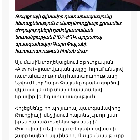
Թուրքիայի
գլխավոր
դատախազությունը
հետաքննություն
է
սկսել
Թուրքիայի
քրդամետ
Ժողովուրդների
դեմոկրատական
կուսակցության
(HDP-
ԺԴԿ
)
պոլսահայ
պատգամավոր
Գարո
Փայլանի
հայտարարության
հիման
վրա
:
Այս մասին տեղեկացնում է թուրքական
«Alevinet» լրատվական կայքը` հղում անելով
դատախազությունը հայտարարությանը:
Նշվում է, որ Գարո Փայլանը որպես գործով
վկա ցուցմունք տալու նպատակով
հրավիրվել է դատախազություն:
Հիշեցնենք, որ պոլսահայ պատգամավորը
Թուրքիայի մեջլիսում հայտնել էր, որ ըստ
իրեն հասած տեղեկությունների`
Թուրքիայից Եվրոպա տեղափոխված մի
շարք հայերի, ալևիների, ինչպես նաև թուրք