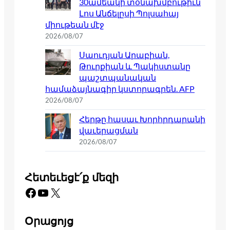
30ամեակի տօնախմբութիւն
Լոս Անճելըսի Պոլսահայ
միութեան մէջ
2026/08/07
Սաուդյան Արաբիան,
Թուրքիան և Պակիստանը
պաշտպանական
համաձայնագիր կստորագրեն. AFP
2026/08/07
Հերթը հասաւ Խորհրդարանի
վաւերացման
2026/08/07
Հետեւեցէ՛ք մեզի
Facebook
YouTube
X
Օրացոյց