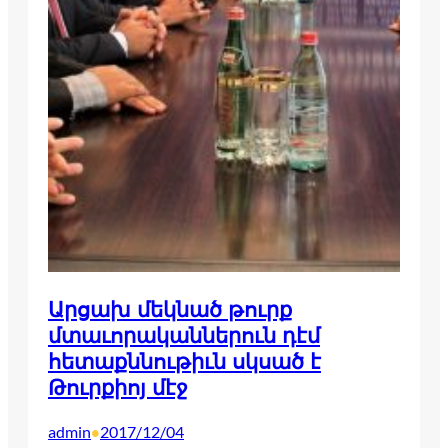
Արցախ մեկնած թուրք
մտաւորականներուն դէմ
հետաքննութիւն սկսած է
Թուրքիոյ մէջ
admin
2017/12/04
•