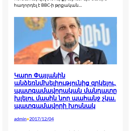
հաղորդել է BBC-ի թրքական…
Կարո Փայլանին
անձեռնմխելիությունից զրկելու,
պատգամավորական մանդատը
խլելու մասին նոր պահանջ չկա.
պատգամավորի խոսնակ
admin
2017/12/04
•