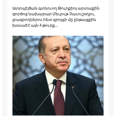
Ատրպէյճան գտնուող Թուրքիոյ արտաքին
գործոց նախարար Մեւլութ Չաւուշօղլու,
լրագրողներու հետ զրոյցի մը ընթացքին
խօսած է այն 4 թուրք…