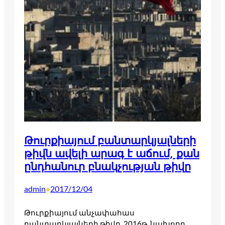
Թուրքիայում բանտարկյալների
թիվն ավելի արագ է աճում, քան
ընդհանուր բնակչության թիվը
admin
2017/12/04
•
Թուրքիայում անչափահաս
բանտարկյալների թիվը, 2016թ. նախորդ