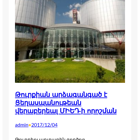
Թուրքիան արձագանգած է
Ցեղասպանութեան
վերաբերեալ ՄԻԵԴ-ի որոշման
admin
2017/12/04
•
Թուրքիոյ արտաքին գործոց