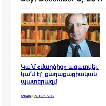
Կա՛մ «մաղձից» ազատվել,
կա՛մ էլ` քաղաքացիական
պատերազմ
•
admin
2017/12/05