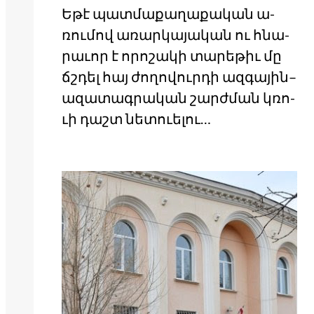
Ե­թէ պատ­մա­քա­ղա­քա­կան ա­
ռու­մով ա­ռար­կա­յա­կան ու հնա­
րա­ւոր է ո­րո­շա­կի տա­րե­թիւ մը
ճշդել հայ ժո­ղո­վուր­դի ազ­գա­յին–
ա­զա­տագ­րա­կան շարժ­ման կռո­
ւի դաշտ նե­տո­ւե­լու…