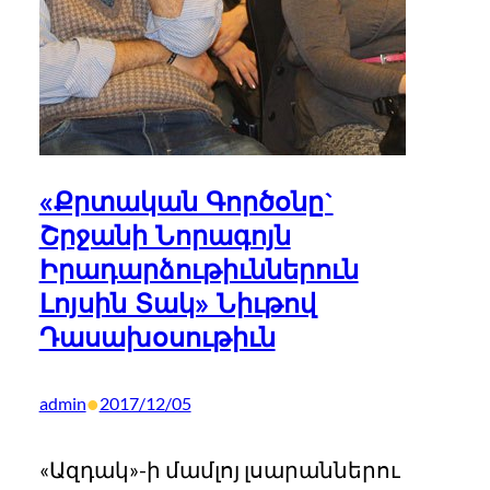
«Քրտական Գործօնը`
Շրջանի Նորագոյն
Իրադարձութիւններուն
Լոյսին Տակ» Նիւթով
Դասախօսութիւն
•
admin
2017/12/05
«Ազդակ»-ի մամլոյ լսարաններու