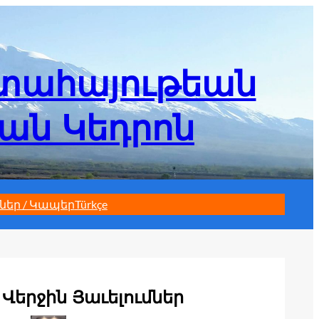
մտահայութեան
եան Կեդրոն
ներ / Կապեր
Türkçe
Վերջին Յաւելումներ