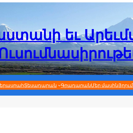
ստանի եւ Արեւ
Ուսումնասիրութ
երասրահ
Տեսադարան
Գրադարան
Մեր մասին
Յղում