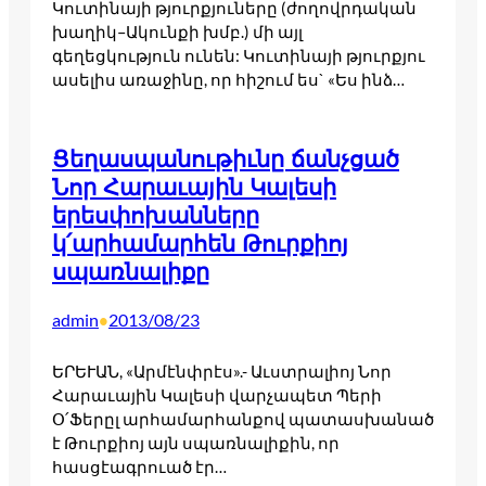
Կուտինայի թյուրքյուները (ժողովրդական
խաղիկ–Ակունքի խմբ.) մի այլ
գեղեցկություն ունեն: Կուտինայի թյուրքյու
ասելիս առաջինը, որ հիշում ես` «Ես ինձ…
Ցեղասպանութիւնը ճանչցած
Նոր Հարաւային Կալեսի
երեսփոխանները
կ՛արհամարհեն Թուրքիոյ
սպառնալիքը
admin
2013/08/23
•
ԵՐԵՒԱՆ, «Արմէնփրէս».- Աւստրալիոյ Նոր
Հարաւային Կալեսի վարչապետ Պերի
Օ՛Ֆերըլ արհամարհանքով պատասխանած
է Թուրքիոյ այն սպառնալիքին, որ
հասցէագրուած էր…