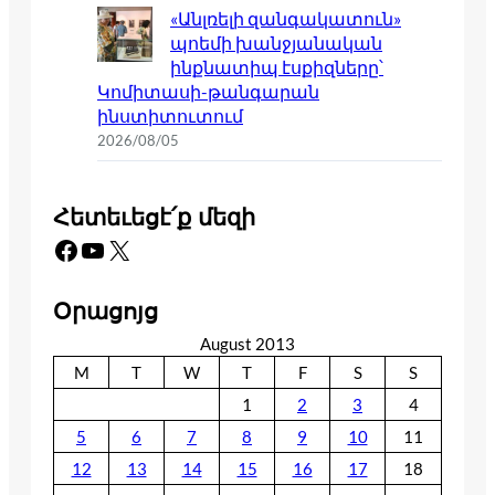
«Անլռելի զանգակատուն»
պոեմի խանջյանական
ինքնատիպ էսքիզները՝
Կոմիտասի-թանգարան
ինստիտուտում
2026/08/05
Հետեւեցէ՛ք մեզի
Facebook
YouTube
X
Օրացոյց
August 2013
M
T
W
T
F
S
S
1
2
3
4
5
6
7
8
9
10
11
12
13
14
15
16
17
18