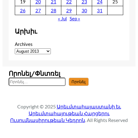
19
20
21
22
23
24
25
26
27
28
29
30
31
« Jul
Sep »
Արխիւ
Archives
Որոնել/Փնտռել
S
Որոնել
e
a
r
Copyright © 2025
Արեւմտահայաստանի եւ
c
Արեւմտահայութեան Հարցերու
h
Ուսումնասիրութեան Կեդրոն
. All Rights Reserved