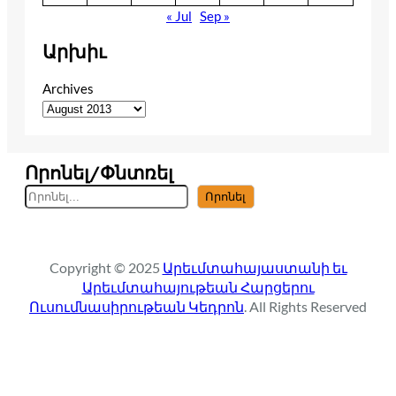
« Jul
Sep »
Արխիւ
Archives
Որոնել/Փնտռել
S
Որոնել
e
a
r
Copyright © 2025
Արեւմտահայաստանի եւ
c
Արեւմտահայութեան Հարցերու
h
Ուսումնասիրութեան Կեդրոն
. All Rights Reserved