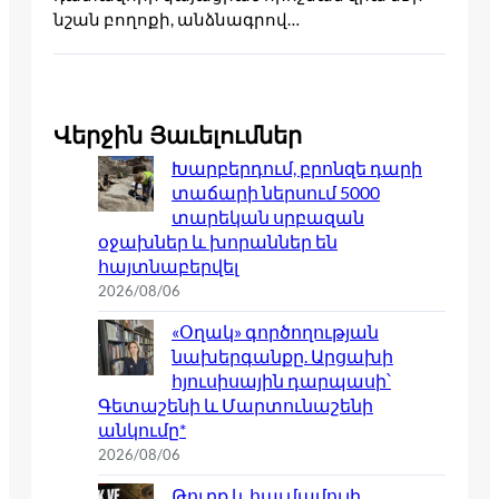
նշան բողոքի, անձնագրով…
Վերջին Յաւելումներ
Խարբերդում, բրոնզե դարի
տաճարի ներսում 5000
տարեկան սրբազան
օջախներ և խորաններ են
հայտնաբերվել
2026/08/06
«Օղակ» գործողության
նախերգանքը. Արցախի
հյուսիսային դարպասի՝
Գետաշենի և Մարտունաշենի
անկումը*
2026/08/06
Թուրք և հայ մամուլի