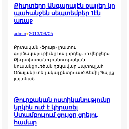
Քիւրտերը Անգարայէն քայլեր կը
պահանջեն սեպտեմբեր 1էն
առաջ
admin
2013/08/05
•
Քրտական «Ֆրաթ» լրատու
գործակալութիւնը հաղորդեց, որ վերջերս
Քիւրտիստանի բանուորական
կուսակցութեան ղեկավար Ապտուլլահ
Օճալանի տեղակալ ընտրուած Ճեմիլ Պայըք
յայտնած…
Թուրքական ոստիկանությունը
կրկին ուժ է կիրառել
Ստամբուլում ցույցը ցրելու
համար