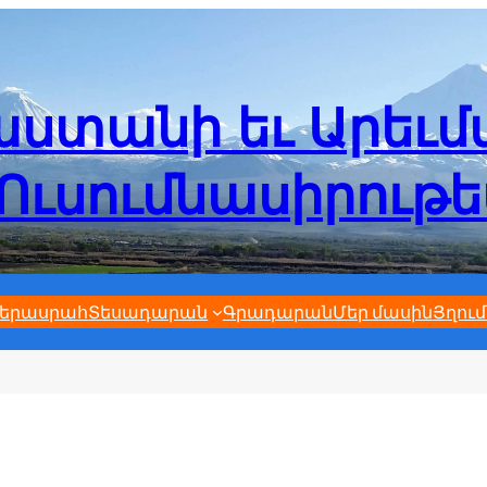
ստանի եւ Արեւ
Ուսումնասիրութ
երասրահ
Տեսադարան
Գրադարան
Մեր մասին
Յղում