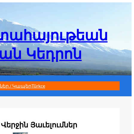
մտահայութեան
եան Կեդրոն
ներ / Կապեր
Türkçe
Վերջին Յաւելումներ