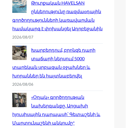
Թուրքական HAVELSAN
ընկերությունը ռազմաoդային
գործողությունների կառավարման
համակարգ է փոխանցել Ադրբեջանին
2026/08/07
Խարբերդում, բրոնզե դարի
տաճարի ներսում 5000
տարեկան սրբազան օջախներ և
խորաններ են հայտնաբերվել
2026/08/06
«Օղակ» գործողության
նախերգանքը. Արցախի
հյուսիսային դարպասի՝ Գետաշենի և
Մարտունաշենի անկումը*