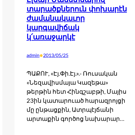
տարածքներուն փոխարէն
ժամանակաւոր
կարգավիճակ
կ՛առաջարկէ
•
admin
2013/05/25
ՊԱՔՈՒ, «Էյ.Փի.Էյ.».- Ռուսական
«Նեզավիսմայա Կազեթա»
թերթին հետ Հինգշաբթի, Մայիս
23ին կատարուած հարազրոյցի
մը ընթացքին, Ատրպէյճանի
արտաքին գործոց նախարար…