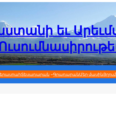
ստանի եւ Արեւ
Ուսումնասիրութ
երասրահ
Տեսադարան
Գրադարան
Մեր մասին
Յղում