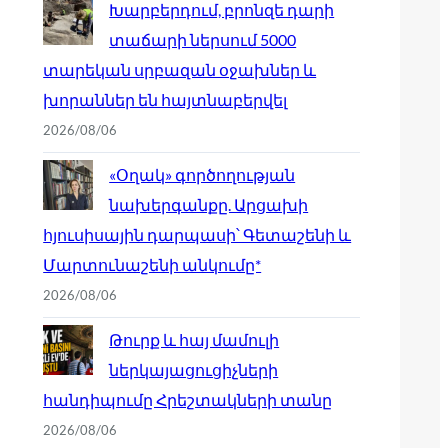
Խարբերդում, բրոնզե դարի
տաճարի ներսում 5000
տարեկան սրբազան օջախներ և
խորաններ են հայտնաբերվել
2026/08/06
«Օղակ» գործողության
նախերգանքը. Արցախի
հյուսիսային դարպասի՝ Գետաշենի և
Մարտունաշենի անկումը*
2026/08/06
Թուրք և հայ մամուլի
ներկայացուցիչների
հանդիպումը Հրեշտակների տանը
2026/08/06