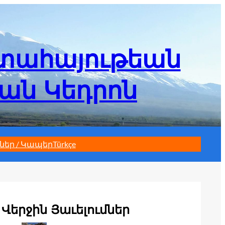
մտահայութեան
եան Կեդրոն
ներ / Կապեր
Türkçe
Վերջին Յաւելումներ