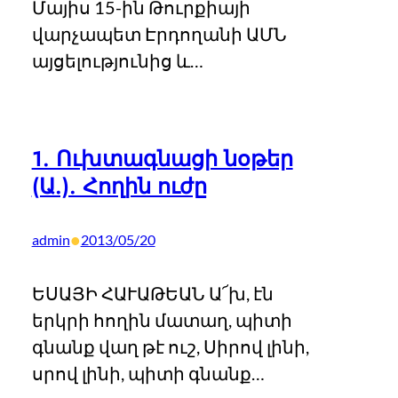
Մայիս 15-ին Թուրքիայի
վարչապետ Էրդողանի ԱՄՆ
այցելությունից և…
1. Ուխտագնացի նօթեր
(Ա.). Հողին ուժը
•
admin
2013/05/20
ԵՍԱՅԻ ՀԱՒԱԹԵԱՆ Ա՜խ, էն
երկրի հողին մատաղ, պիտի
գնանք վաղ թէ ուշ, Սիրով լինի,
սրով լինի, պիտի գնանք…