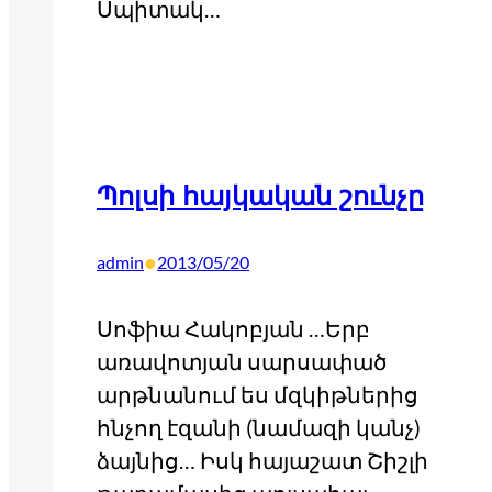
Սպիտակ…
Պոլսի հայկական շունչը
•
admin
2013/05/20
Սոֆիա Հակոբյան …Երբ
առավոտյան սարսափած
արթնանում ես մզկիթներից
հնչող էզանի (նամազի կանչ)
ձայնից… Իսկ հայաշատ Շիշլի