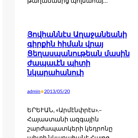
թաղամասից պոլսահայ…
Յովհաննէս Աղաջանեանի
գիրքին հիման վրայ
Ցեղասպանութեան մասին
ժապաւէն պիտի
նկարահանուի
•
admin
2013/05/20
ԵՐԵՒԱՆ, «Արմէնփրէս».–
Հայաստանի ազգային
շարժապատկերի կեդրոնը
պիտի նկարահանէ Հայոց