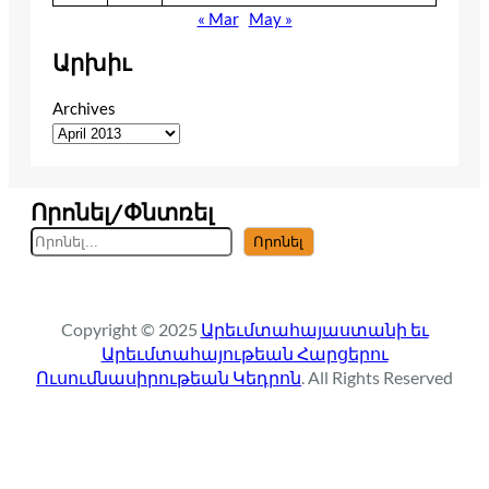
« Mar
May »
Արխիւ
Archives
Որոնել/Փնտռել
S
Որոնել
e
a
r
Copyright © 2025
Արեւմտահայաստանի եւ
c
Արեւմտահայութեան Հարցերու
h
Ուսումնասիրութեան Կեդրոն
. All Rights Reserved