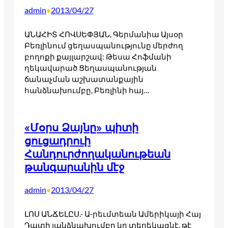
admin
2013/04/27
•
ԱՆԱՀԻՏ ՀՈՎՍԵՓՅԱՆ, Գերմանիա Այսօր
Բեռլինում ցեղասպանությունը մերժող
բողոքի քայլարշավ: Թեսա Հոֆմանի
ղեկավարած Ցեղասպանության
ճանաչման աշխատանքային
հանձնախումբը, Բեռլինի հայ…
«Մօրս Ձայնը» պիտի
ցուցադրուի
Հանդուրժողականութեան
թանգարանին մէջ
admin
2013/04/27
•
ԼՈՍ ԱՆՃԵԼԸՍ.- Ա-րեւմտեան Ամերիկայի Հայ
Դատի յանձնախումբը կը տեղեկացնէ, թէ