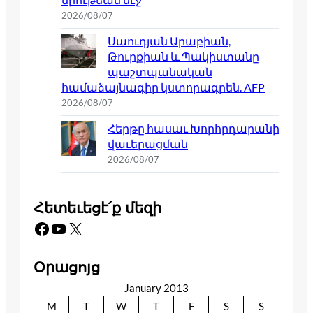
2026/08/07
Սաուդյան Արաբիան,
Թուրքիան և Պակիստանը
պաշտպանական
համաձայնագիր կստորագրեն. AFP
2026/08/07
Հերթը հասաւ Խորհրդարանի
վաւերացման
2026/08/07
Հետեւեցէ՛ք մեզի
Facebook
YouTube
X
Օրացոյց
January 2013
M
T
W
T
F
S
S