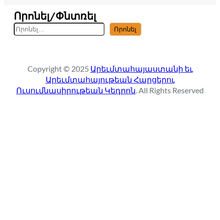
Որոնել/Փնտռել
S
Որոնել
e
a
r
Copyright © 2025
Արեւմտահայաստանի եւ
c
Արեւմտահայութեան Հարցերու
h
Ուսումնասիրութեան Կեդրոն
. All Rights Reserved