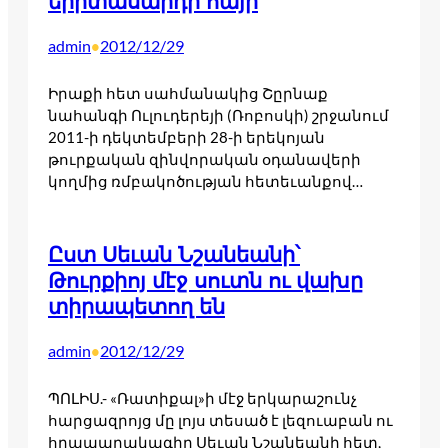
երիտասարդի հայր
admin
2012/12/29
•
Իրաքի հետ սահմանակից Շըրնաք
նահանգի Ուլուդերեյի (Ռոբոսկի) շրջանում
2011-ի դեկտեմբերի 28-ի երեկոյան
թուրքական զինվորական օդանավերի
կողմից ռմբակոծության հետեւանքով…
Ըստ Սեւան Նշանեանի՝
Թուրքիոյ մէջ սուտն ու վախը
տիրապետող են
admin
2012/12/29
•
ՊՈԼԻՍ.- «Ռատիքալ»ի մէջ երկարաշունչ
հարցազրոյց մը լոյս տեսած է լեզուաբան ու
հրապարակագիր Սեւան Նշանեանի հետ,