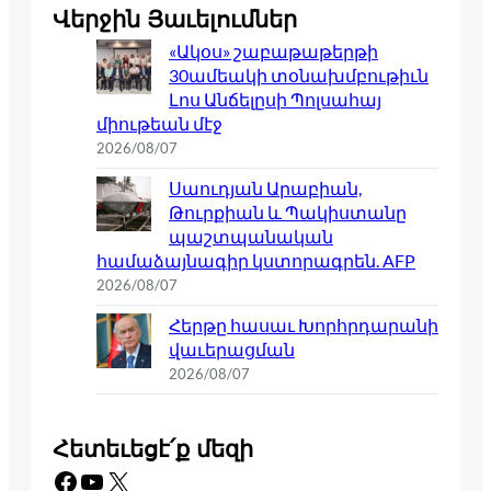
Վերջին Յաւելումներ
«Ակօս» շաբաթաթերթի
30ամեակի տօնախմբութիւն
Լոս Անճելըսի Պոլսահայ
միութեան մէջ
2026/08/07
Սաուդյան Արաբիան,
Թուրքիան և Պակիստանը
պաշտպանական
համաձայնագիր կստորագրեն. AFP
2026/08/07
Հերթը հասաւ Խորհրդարանի
վաւերացման
2026/08/07
Հետեւեցէ՛ք մեզի
Facebook
YouTube
X