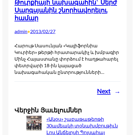
Թուրքիայի նախագահին` Սերժ
Սարգսյանին շնորհավորելու
համար
admin
2013/02/27
•
Հարութ Սասունյան «Կալիֆորնիա
Կուրիեր» թերթի հրատարակիչ և խմբագիր
Մինչ Հայաստանը փորձում է հաղթահարել
փետրվարի 18-ին կայացած
նախագահական ընտրությունների…
Next
→
Վերջին Յաւելումներ
«Ակօս» շաբաթաթերթի
30ամեակի տօնախմբութիւն
Լոս Անճելըսի Պոլսահայ