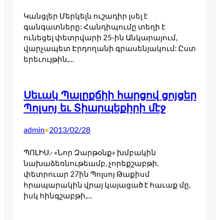
Կանցլեր Մերկելն ուշադիր լսել է
գանգատները: Հանդիպումը տեղի է
ունեցել փետրվարի 25-ին Անկարայում,
վարչապետ Էրդողանի գրասենյակում: Ըստ
երեւույթին,…
Սեւակ Պալըքճիի հարցով ցոյցեր
Պոլսոյ եւ Տիարպեքիրի մէջ
admin
2013/02/28
•
ՊՈԼԻՍ.- «Նոր Զարթօնք» խմբակին
նախաձեռնութեամբ, չորեքշաբթի,
փետրուար 27ին Պոլսոյ Թաքիսմ
հրապարակին վրայ կայացած է հաւաք մը,
իսկ հինգշաբթի,…