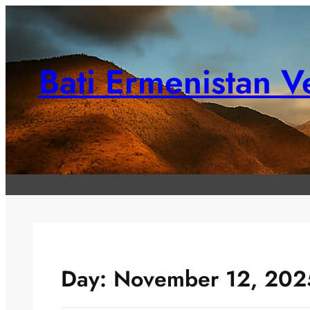
Skip
to
content
Bati Ermenistan Ve
Day:
November 12, 202