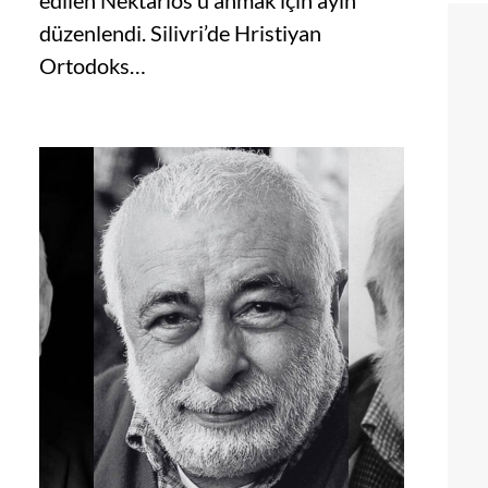
edilen Nektarios’u anmak için ayin
düzenlendi. Silivri’de Hristiyan
Ortodoks…