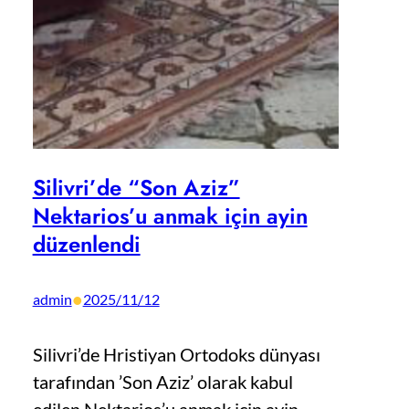
Silivri’de “Son Aziz”
Nektarios’u anmak için ayin
düzenlendi
•
admin
2025/11/12
Silivri’de Hristiyan Ortodoks dünyası
tarafından ’Son Aziz’ olarak kabul