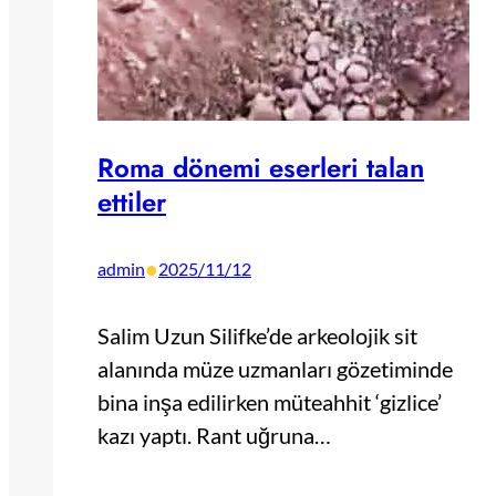
Roma dönemi eserleri talan
ettiler
•
admin
2025/11/12
Salim Uzun Silifke’de arkeolojik sit
alanında müze uzmanları gözetiminde
bina inşa edilirken müteahhit ‘gizlice’
kazı yaptı. Rant uğruna…