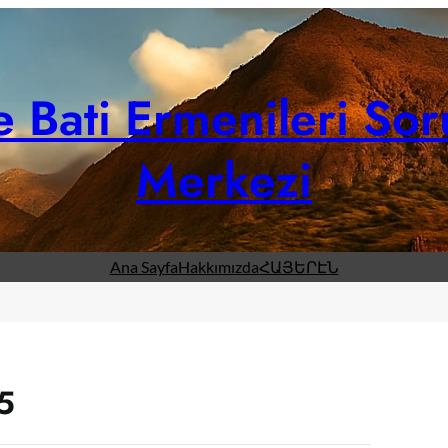
 Bati Ermenileri Sor
Merkezi
Ana Sayfa
Hakkımızda
ՀԱՅԵՐԷՆ
5