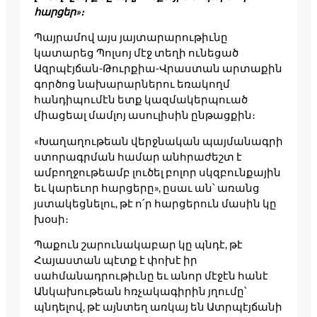
հարցեր»։
Պայրամով այս յայտարարութիւնը
կատարեց Պոլսոյ մէջ տեղի ունեցած
Ազրպէյճան-Թուրքիա-Վրաստան արտաքին
գործոց նախարարներու եռակողմ
հանդիպումէն ետք կազմակերպուած
միացեալ մամլոյ ասուլիսին ընթացքին։
«Խաղաղութեան վերջնական պայմանագրի
ստորագրման համար անհրաժեշտ է
ամբողջութեամբ լուծել բոլոր սկզբունքային
եւ կարեւոր հարցերը», ըսաւ ան՝ առանց
յստակեցնելու, թէ ո՛ր հարցերուն մասին կը
խօսի։
Պաքուն շարունակաբար կը պնդէ, թէ
Հայաստան պէտք է փոխէ իր
սահմանադրութիւնը եւ անոր մէջէն հանէ
Անկախութեան հռչակագիրին յղումը՝
պնդելով, թէ այնտեղ առկայ են Ատրպէյճանի