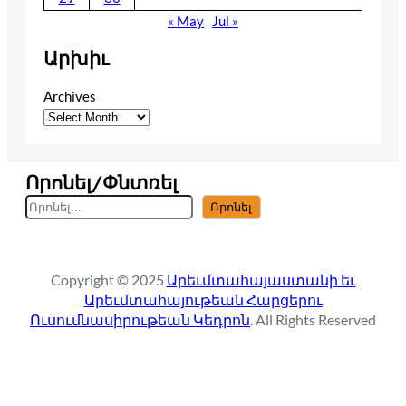
« May
Jul »
Արխիւ
Archives
Որոնել/Փնտռել
S
Որոնել
e
a
r
Copyright © 2025
Արեւմտահայաստանի եւ
c
Արեւմտահայութեան Հարցերու
h
Ուսումնասիրութեան Կեդրոն
. All Rights Reserved