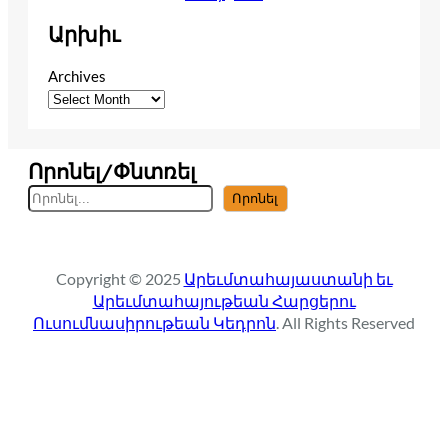
Արխիւ
Archives
Որոնել/Փնտռել
S
Որոնել
e
a
r
Copyright © 2025
Արեւմտահայաստանի եւ
c
Արեւմտահայութեան Հարցերու
h
Ուսումնասիրութեան Կեդրոն
. All Rights Reserved