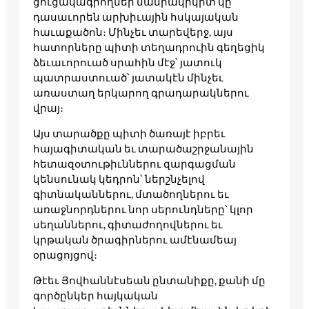
ցուցակագրողներ մանրակրկիտ կը
դասաւորեն արխիւային հսկայական
հաւաքածոն։ Մինչեւ տարեվերջ, այս
հատորները պիտի տեղադրուին գեղեցիկ
ձեւաւորուած սրահին մէջ՝ յատուկ
պատրաստուած՝ յատակէն մինչեւ
առաստաղ երկարող գրադարակներու
վրայ։
Այս տարածքը պիտի ծառայէ իբրեւ
հայագիտական եւ տարածաշրջանային
հետազօտութիւններու զարգացման
կենսունակ կեդրոն՝ ներշնչելով
գիտնականներու, մտածողներու եւ
առաջնորդներու նոր սերունդները՝ կլոր
սեղաններու, գիտաժողովներու եւ
կրթական ծրագիրներու ամէնամեայ
օրացոյցով։
Թէեւ Յովհաննէսեան ընտանիքը, քանի մը
գործընկեր հայկական