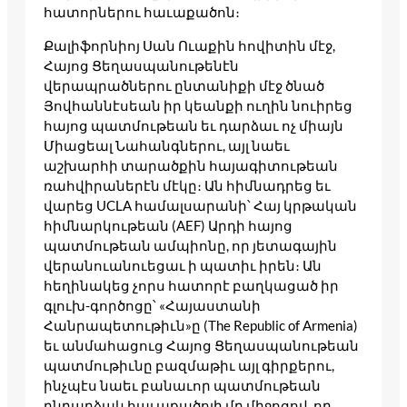
հատորներու հաւաքածոն։
Քալիֆորնիոյ Սան Ուաքին հովիտին մէջ,
Հայոց Ցեղասպանութենէն
վերապրածներու ընտանիքի մէջ ծնած
Յովհաննէսեան իր կեանքի ուղին նուիրեց
հայոց պատմութեան եւ դարձաւ ոչ միայն
Միացեալ Նահանգներու, այլ նաեւ
աշխարհի տարածքին հայագիտութեան
ռահվիրաներէն մէկը։ Ան հիմնադրեց եւ
վարեց UCLA համալսարանի՝ Հայ կրթական
հիմնարկութեան (AEF) Արդի հայոց
պատմութեան ամպիոնը, որ յետագային
վերանուանուեցաւ ի պատիւ իրեն։ Ան
հեղինակեց չորս հատորէ բաղկացած իր
գլուխ-գործոցը՝ «Հայաստանի
Հանրապետութիւն»ը (The Republic of Armenia)
եւ անմահացուց Հայոց Ցեղասպանութեան
պատմութիւնը բազմաթիւ այլ գիրքերու,
ինչպէս նաեւ բանաւոր պատմութեան
ընդարձակ հաւաքածոյի մը միջոցով, որ