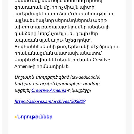
Սկսած ենք մեծ հօրս անունով հիմնել
գրադարան մը, որ ոչ միայն պիտի
յաւերժացնէ անոր ձգած ժառանգութիւնը,
այլ նաեւ հայ նոր սերունդներուն առիթ
պիտի տայ բացայայտելու մեր անցեալի
գանձերը, ներշնչուելու եւ դէպի մեր
ապագան սլանալու», նշեց դոկտ.
Յովհաննէսեանի թոռ, Երեւանի մէջ ծրագրի
իրականացման պատասխանատու՝
Կարին Յովհաննէսեան, որ նաեւ Creative
Armenia-ի հիմնադիրն է։
Արշաւին՝ տուրքերէ զերծ (tax-deductible)
նուիրատուութիւն կատարելու համար
այցելել
Creative Armenia
-ի
կայքէջը։
https://asbarez.am/archives/503829
Նորութիւններ
•