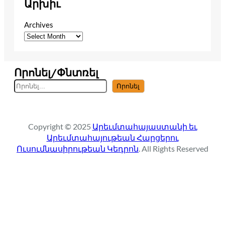
Արխիւ
Archives
Որոնել/Փնտռել
S
Որոնել
e
a
r
Copyright © 2025
Արեւմտահայաստանի եւ
c
Արեւմտահայութեան Հարցերու
h
Ուսումնասիրութեան Կեդրոն
. All Rights Reserved