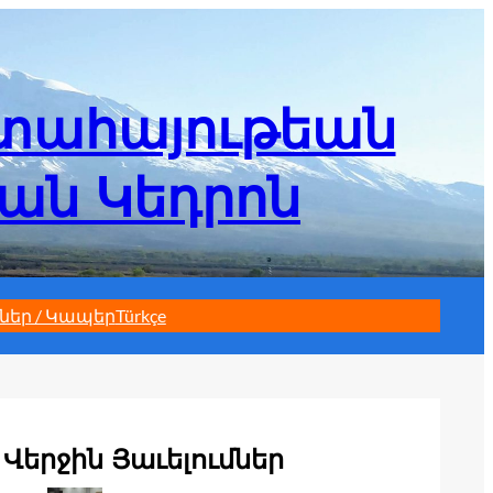
մտահայութեան
եան Կեդրոն
ներ / Կապեր
Türkçe
Վերջին Յաւելումներ