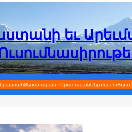
ստանի եւ Արեւ
Ուսումնասիրութ
երասրահ
Տեսադարան
Գրադարան
Մեր մասին
Յղում