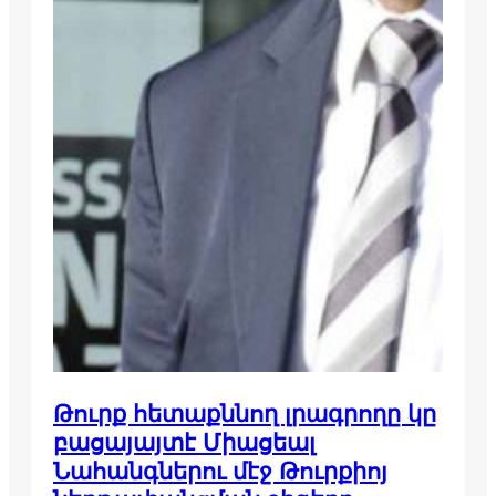
Թուրք հետաքննող լրագրողը կը
բացայայտէ Միացեալ
Նահանգներու մէջ Թուրքիոյ