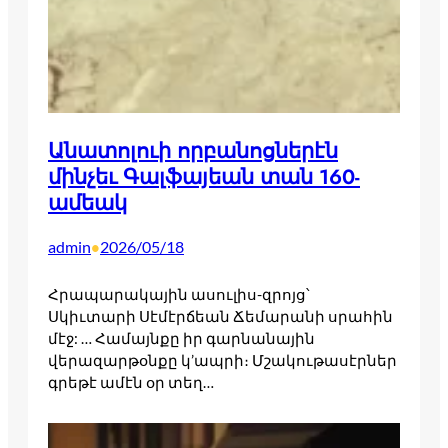
Անատոլուի որբանոցներէն
մինչեւ Գալֆայեան տան 160-
ամեակ
admin
2026/05/18
•
Հրապարակային ասուլիս-զրոյց՝
Սկիւտարի Սէմէրճեան Ճեմարանի սրահին
մէջ: … Համայնքը իր գարնանային
վերազարթօնքը կ’ապրի։ Մշակութասէրներ
գրեթէ ամէն օր տեղ…