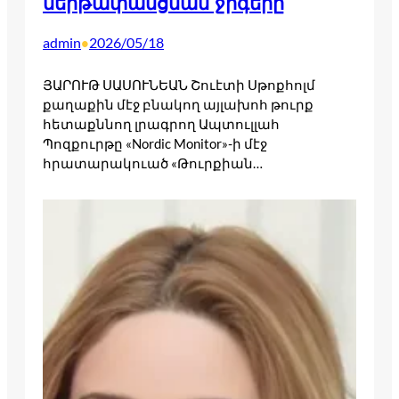
ներթափանցման ջիգերը
admin
2026/05/18
•
ՅԱՐՈՒԹ ՍԱՍՈՒՆԵԱՆ Շուէտի Սթոքհոլմ
քաղաքին մէջ բնակող այլախոհ թուրք
հետաքննող լրագրող Ապտուլլահ
Պոզքուրթը «Nordic Monitor»-ի մէջ
հրատարակուած «Թուրքիան…