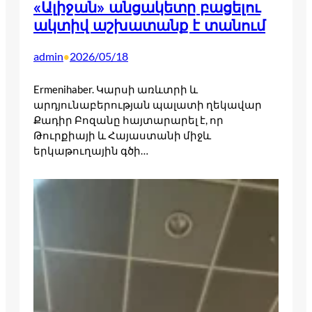
«Ալիջան» անցակետը բացելու
ակտիվ աշխատանք է տանում
admin
2026/05/18
•
Ermenihaber. Կարսի առևտրի և
արդյունաբերության պալատի ղեկավար
Քադիր Բոզանը հայտարարել է, որ
Թուրքիայի և Հայաստանի միջև
երկաթուղային գծի…