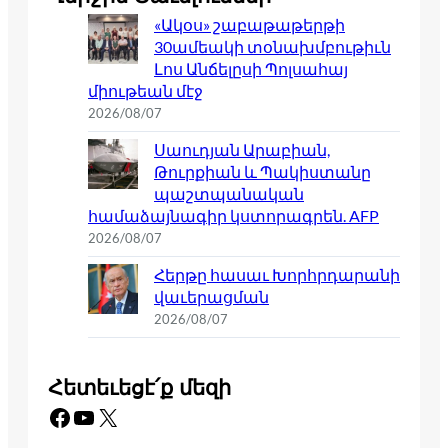
«Ակօս» շաբաթաթերթի
30ամեակի տօնախմբութիւն
Լոս Անճելըսի Պոլսահայ
միութեան մէջ
2026/08/07
Սաուդյան Արաբիան,
Թուրքիան և Պակիստանը
պաշտպանական
համաձայնագիր կստորագրեն. AFP
2026/08/07
Հերթը հասաւ Խորհրդարանի
վաւերացման
2026/08/07
Հետեւեցէ՛ք մեզի
Facebook
YouTube
X