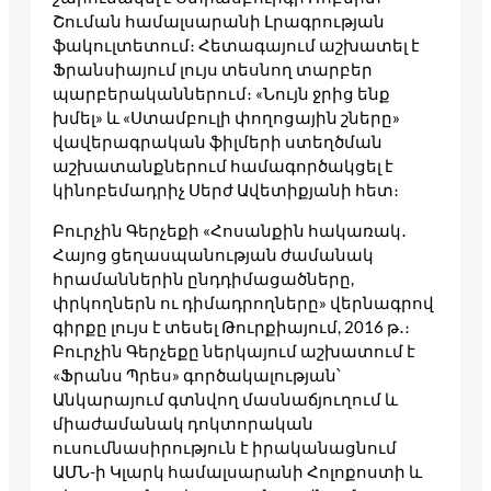
Շուման համալսարանի Լրագրության
ֆակուլտետում։ Հետագայում աշխատել է
Ֆրանսիայում լույս տեսնող տարբեր
պարբերականներում։ «Նույն ջրից ենք
խմել» և «Ստամբուլի փողոցային շները»
վավերագրական ֆիլմերի ստեղծման
աշխատանքներում համագործակցել է
կինոբեմադրիչ Սերժ Ավետիքյանի հետ։
Բուրչին Գերչեքի «Հոսանքին հակառակ․
Հայոց ցեղասպանության ժամանակ
հրամաններին ընդդիմացածները,
փրկողներն ու դիմադրողները» վերնագրով
գիրքը լույս է տեսել Թուրքիայում, 2016 թ․։
Բուրչին Գերչեքը ներկայում աշխատում է
«Ֆրանս Պրես» գործակալության՝
Անկարայում գտնվող մասնաճյուղում և
միաժամանակ դոկտորական
ուսումնասիրություն է իրականացնում
ԱՄՆ-ի Կլարկ համալսարանի Հոլոքոստի և