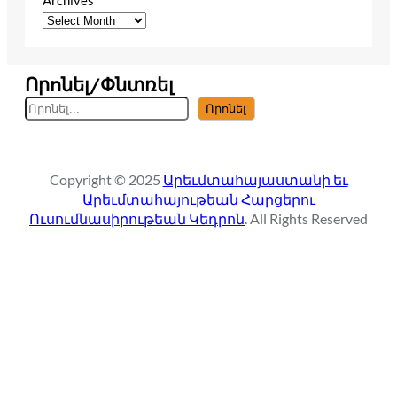
Archives
Որոնել/Փնտռել
S
Որոնել
e
a
r
Copyright © 2025
Արեւմտահայաստանի եւ
c
Արեւմտահայութեան Հարցերու
h
Ուսումնասիրութեան Կեդրոն
. All Rights Reserved