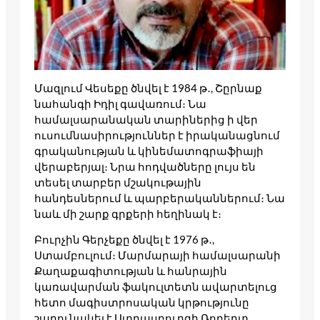
Մազլում Վեսեքը ծնվել է 1984 թ․, Շըրնաք
նահանգի Իդիլ գավառում։ Նա
համալսարանական տարիներից ի վեր
ուսումնասիրություններ է իրականացնում
գրականության և կինեմատոգրաֆիայի
վերաբերյալ։ Նրա հոդվածները լույս են
տեսել տարբեր մշակութային
հանդեսներում և պարբերականներում։ Նա
նաև մի շարք գրքերի հեղինակ է։
Բուրչին Գերչեքը ծնվել է 1976 թ․,
Ստամբուլում։ Մարմարայի համալսարանի
Քաղաքագիտության և հանրային
կառավարման ֆակուլտետն ավարտելուց
հետո մագիստրոսական կրթությունը
շարունակել է Ստրասբուրգի Ռոբերտ