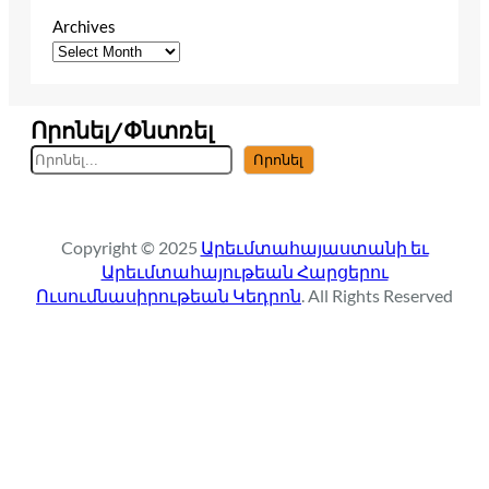
Archives
Որոնել/Փնտռել
S
Որոնել
e
a
r
Copyright © 2025
Արեւմտահայաստանի եւ
c
Արեւմտահայութեան Հարցերու
h
Ուսումնասիրութեան Կեդրոն
. All Rights Reserved