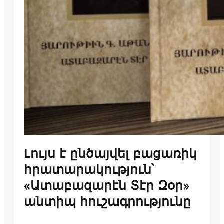
Lույս է ընծայվել բացառիկ
հրատարակություն՝
«Ատաբազարէն Տէր Զօր»
անտիպ հուշագրությունը