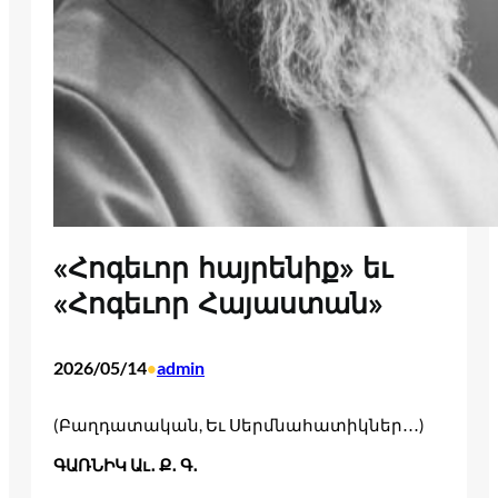
«Հոգեւոր հայրենիք» եւ
«Հոգեւոր Հայաստան»
2026/05/14
admin
•
(Բաղդատական, Եւ Սերմնահատիկներ․․․)
ԳԱՌՆԻԿ Աւ․ Ք․ Գ․