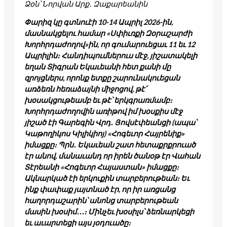
Ձօն՝ Նորվան Արք․ Զաքարեանին
Փարիզ կը գտնուէի 10-14 Ապրիլ 2026-ին,
մասնակցելու համար «Սփիւռքի Զօրաշարժի
Խորհրդաժողով»ին, որ գումարուեցաւ 11 եւ 12
Ապրիլին։ Հանդիպումներուս մէջ, յիշատակելի
եղան Տիգրան Եկաւեանի հետ քանի մը
զրոյցներս, որոնք ետքը շարունակուեցան
առձեռն հեռաձայնի միջոցով, թէ՛
խօսակցութեամբ եւ թէ՝ երկգրառմամբ։
Խորհրդաժողովին առիթով իմ խօսքիս մէջ
յիշած էի Գարեգին Վրդ․ Յովսէփեանցի (ապա՝
Կաթողիկոս Կիլիկիոյ) «Հոգեւոր Հայրենիք»
իմացքը։ Պրն․ Եկաւեան շատ հետաքրքրուած
էր անով, մանաւանդ որ իրեն ծանօթ էր Վահան
Տէրեանի «Հոգեւոր Հայաստան» իմացքը։
Ակնարկած էի երկուքին տարբերութեան։ Եւ
ինք փափաք յայտնած էր, որ իր առցանց
հաղորդաշարին՝ անոնց տարբերութեան
մասին խօսիմ․․․։ Մինչեւ խօսիլս՝ ձեռնարկեցի
եւ աւարտեցի այս յօդուածը։