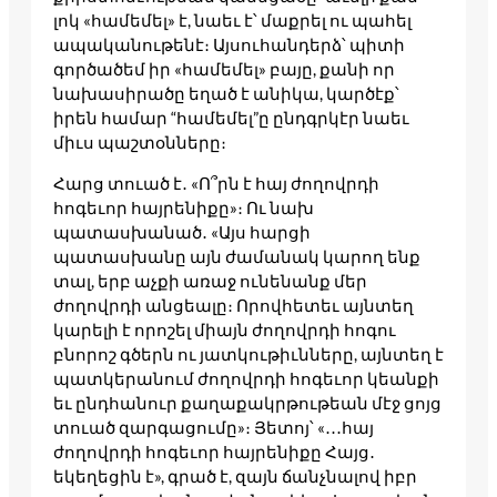
լոկ «համեմել» է, նաեւ է՝ մաքրել ու պահել
ապականութենէ։ Այսուհանդերձ՝ պիտի
գործածեմ իր «համեմել» բայը, քանի որ
նախասիրածը եղած է անիկա, կարծէք՝
իրեն համար “համեմել”ը ընդգրկէր նաեւ
միւս պաշտօնները։
Հարց տուած է․ «Ո՞րն է հայ ժողովրդի
հոգեւոր հայրենիքը»։ Ու նախ
պատասխանած․ «Այս հարցի
պատասխանը այն ժամանակ կարող ենք
տալ, երբ աչքի առաջ ունենանք մեր
ժողովրդի անցեալը։ Որովհետեւ այնտեղ
կարելի է որոշել միայն ժողովրդի հոգու
բնորոշ գծերն ու յատկութիւնները, այնտեղ է
պատկերանում ժողովրդի հոգեւոր կեանքի
եւ ընդհանուր քաղաքակրթութեան մէջ ցոյց
տուած զարգացումը»։ Յետոյ՝ «․․․հայ
ժողովրդի հոգեւոր հայրենիքը Հայց․
եկեղեցին է», գրած է, զայն ճանչնալով իբր