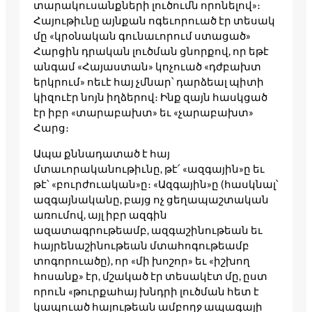
տարակուսանքների լուծումն որոնելով»։
Հայութիւնը այնքան ոգեւորուած էր տեսակ
մը «կրօնական գունաւորում ստացած»
Հարցին դրական լուծման ցնորքով, որ եթէ
անգամ «Հայաստան» կոչուած «դժբախտ
երկրում» ոեւէ հայ չմնար՝ դարձեալ պիտի
կիզուէր նոյն իղձերով։ Ինք զայն հասկցած
էր իբր «տարաբախտ» եւ «չարաբախտ»
Հարց։
Ապա քննադատած է հայ
մտաւորականութիւնը, թէ՛ «ազգային»ը եւ
թէ՝ «բուրժուական»ը։ «Ազգային»ը (հասկնալ՝
ազգայնականը, բայց ոչ ցեղապաշտական
առումով, այլ իբր ազգին
ազատագրութեամբ, ազգաշինութեան եւ
հայրենաշինութեան մտահոգութեամբ
տոգորուածը), որ «մի խոշոր» եւ «իշխող
հոսանք» էր, մշակած էր տեսակէտ մը, ըստ
որուն «թուրքահայ խնդրի լուծման հետ է
կապուած հայութեան ամբողջ ապագայի