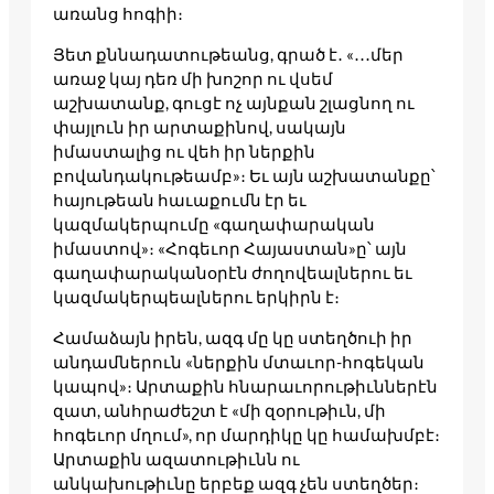
առանց հոգիի։
Յետ քննադատութեանց, գրած է․ «․․․մեր
առաջ կայ դեռ մի խոշոր ու վսեմ
աշխատանք, գուցէ ոչ այնքան շլացնող ու
փայլուն իր արտաքինով, սակայն
իմաստալից ու վեհ իր ներքին
բովանդակութեամբ»։ Եւ այն աշխատանքը՝
հայութեան հաւաքումն էր եւ
կազմակերպումը «գաղափարական
իմաստով»։ «Հոգեւոր Հայաստան»ը՝ այն
գաղափարականօրէն ժողովեալներու եւ
կազմակերպեալներու երկիրն է։
Համաձայն իրեն, ազգ մը կը ստեղծուի իր
անդամներուն «ներքին մտաւոր-հոգեկան
կապով»։ Արտաքին հնարաւորութիւններէն
զատ, անհրաժեշտ է «մի զօրութիւն, մի
հոգեւոր մղում», որ մարդիկը կը համախմբէ։
Արտաքին ազատութիւնն ու
անկախութիւնը երբեք ազգ չեն ստեղծեր։