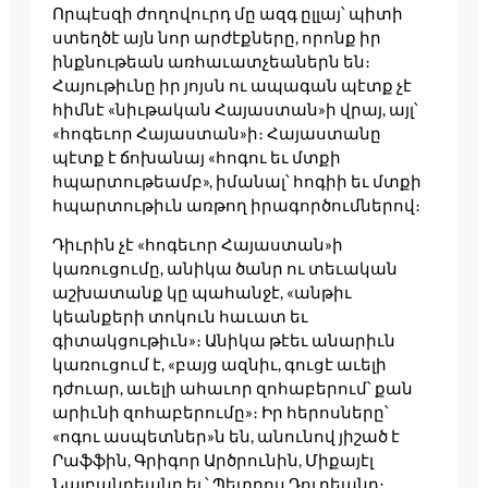
Որպէսզի ժողովուրդ մը ազգ ըլլայ՝ պիտի
ստեղծէ այն նոր արժէքները, որոնք իր
ինքնութեան առհաւատչեաներն են։
Հայութիւնը իր յոյսն ու ապագան պէտք չէ
հիմնէ «նիւթական Հայաստան»ի վրայ, այլ՝
«հոգեւոր Հայաստան»ի։ Հայաստանը
պէտք է ճոխանայ «հոգու եւ մտքի
հպարտութեամբ», իմանալ՝ հոգիի եւ մտքի
հպարտութիւն առթող իրագործումներով։
Դիւրին չէ «հոգեւոր Հայաստան»ի
կառուցումը, անիկա ծանր ու տեւական
աշխատանք կը պահանջէ, «անթիւ
կեանքերի տոկուն հաւատ եւ
գիտակցութիւն»։ Անիկա թէեւ անարիւն
կառուցում է, «բայց ազնիւ, գուցէ աւելի
դժուար, աւելի ահաւոր զոհաբերում՝ քան
արիւնի զոհաբերումը»։ Իր հերոսները՝
«ոգու ասպետներ»ն են, անունով յիշած է
Րաֆֆին, Գրիգոր Արծրունին, Միքայէլ
Նալբանդեանը եւ՝ Պետրոս Դուրեանը։