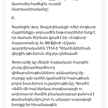
Աստուծոյ հաճելին, ուստի՝
մարդասիրականը։
Բ․
Գարեգին Վրդ․ Յովսէփեանցի «Մեր Հոգեւոր
Հայրենիքը» յօդուածէն եօթ տարիներ ետք է,
որ Վահան Տէրեան գրած է իր «Հոգեւոր
Հայաստան»ը, եւ Թիֆլիսի «Մշակ»
պարբերականին 1914-ի Դեկտեմբերեան
վերջին թիւերուն մէջ լոյս ընծայած։
Յօդուածը կը մեկնի Հայկական Հարցին
շուրջ վերարծարծուող
վիճաբանութիւններու ակնարկով մը։
Հարցը այն ատեն կլանած էր հայութեան
բոլոր խաւերուն ուշադրութիւնը։ Գրած է․
«Ամէն մի հայ ներկայ տագնապալի ու
աղէտաւոր ժամին բնականաբար ջանում է
թափանցել մշուշոտ ու անյայտ ապագայի
խորքը իր հիւանդագին