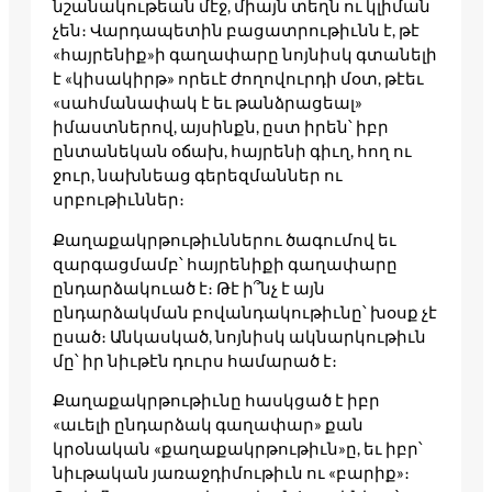
նշանակութեան մէջ, միայն տեղն ու կլիման
չեն։ Վարդապետին բացատրութիւնն է, թէ
«հայրենիք»ի գաղափարը նոյնիսկ գտանելի
է «կիսակիրթ» որեւէ ժողովուրդի մօտ, թէեւ
«սահմանափակ է եւ թանձրացեալ»
իմաստներով, այսինքն, ըստ իրեն՝ իբր
ընտանեկան օճախ, հայրենի գիւղ, հող ու
ջուր, նախնեաց գերեզմաններ ու
սրբութիւններ։
Քաղաքակրթութիւններու ծագումով եւ
զարգացմամբ՝ հայրենիքի գաղափարը
ընդարձակուած է։ Թէ ի՞նչ է այն
ընդարձակման բովանդակութիւնը՝ խօսք չէ
ըսած։ Անկասկած, նոյնիսկ ակնարկութիւն
մը՝ իր նիւթէն դուրս համարած է։
Քաղաքակրթութիւնը հասկցած է իբր
«աւելի ընդարձակ գաղափար» քան
կրօնական «քաղաքակրթութիւն»ը, եւ իբր՝
նիւթական յառաջդիմութիւն ու «բարիք»։