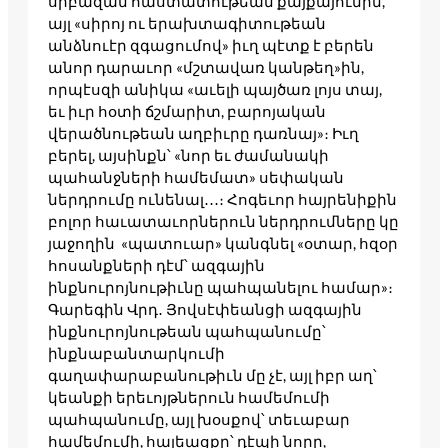
սրբազան հաստատութեան քայքայումին,
այլ «սիրոյ ու երախտագիտութեան
անձնուէր զգացումով» իւղ պէտք է բերեն
անոր դարաւոր «մշտավառ կանթեղ»ին,
որպէսզի անիկա «աւելի պայծառ լոյս տայ,
եւ իւր հօտի ճշմարիտ, բարոյական
վերածնութեան աղբիւրը դառնայ»։ Իւղ
բերել, այսինքն՝ «նոր եւ ժամանակի
պահանջների համեմատ» սեփական
ներդրումը ունենալ․․․։ Հոգեւոր հայրենիքին
բոլոր հաւատաւորներուն ներդրումները կը
յաջողին «պատուար» կանգնել «օտար, հզօր
հոսանքների դէմ՝ ազգային
ինքնուրոյնութիւնը պահպանելու համար»։
Գարեգին Վրդ․ Յովսէփեանցի ազգային
ինքնուրոյնութեան պահպանումը՝
ինքնաբանտարկումի
գաղափարաբանութիւն մը չէ, այլ իբր աղ՝
կեանքի երեւոյթներուն համեմումի
պահպանումը, այլ խօսքով՝ տեւաբար
համեմումի, հայեացքը՝ դէպի նորը,