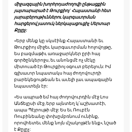
միջազգային խորհրդաժողովի ընթացքին
յայտարարած է Թուրքիոյ` Հայաստանի հետ
յարաբերութիւններու կարգաւորման
հարցերով յատուկ ներկայացուցիչ Սերտար
Քըլըչ:
«Երբ մենք կը սկսէինք Հայաստանի եւ
Թուրքիոյ միջեւ կարգաւորման հոլովոյթը,
ես բազմաթիւ առաջարկներ ըրի հայ
գործընկերոջս, եւ անոնցմէ ոչ մէկը
միտուած էր Թուրքիոյ օգուտ բերելուն: Իմ
գլխաւոր նպատակս հայ ժողովուրդի
բարեկեցութեան եւ աւելի լաւ ապագային
նպաստելն էր:
«Ես ապրած եմ հայ ժողովուրդին մէջ Լոս
Անճելըսի մէջ, երբ այնտեղ կ՛աշխատէի,
ապա Պէյրութի մէջ: Ես եւ Ռուբէն
Ռուբինեանը փոխըմբռնում ունինք,
որովհետեւ մենք նոյն մշակոյթէն ենք», նշած
է Քըլըչ: