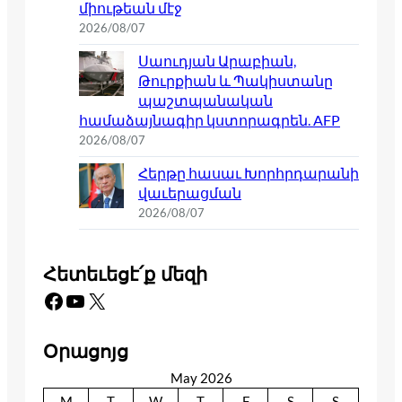
միութեան մէջ
2026/08/07
Սաուդյան Արաբիան,
Թուրքիան և Պակիստանը
պաշտպանական
համաձայնագիր կստորագրեն. AFP
2026/08/07
Հերթը հասաւ Խորհրդարանի
վաւերացման
2026/08/07
Հետեւեցէ՛ք մեզի
Facebook
YouTube
X
Օրացոյց
May 2026
M
T
W
T
F
S
S