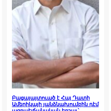
Բացայայտուած է Հայ Դատի
Ամերիկայի յանձնախումբին դէմ
ազրպէյճանական երշաւ՝