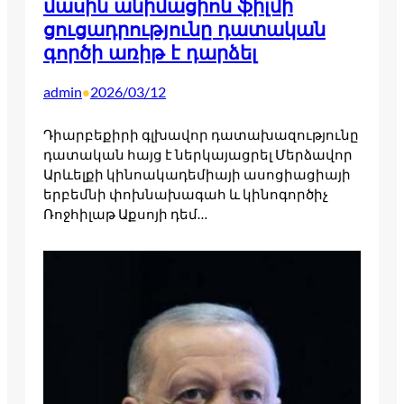
մասին անիմացիոն ֆիլմի
ցուցադրությունը դատական
գործի առիթ է դարձել
admin
2026/03/12
•
Դիարբեքիրի գլխավոր դատախազությունը
դատական հայց է ներկայացրել Մերձավոր
Արևելքի կինոակադեմիայի ասոցիացիայի
երբեմնի փոխնախագահ և կինոգործիչ
Ռոջհիլաթ Աքսոյի դեմ…