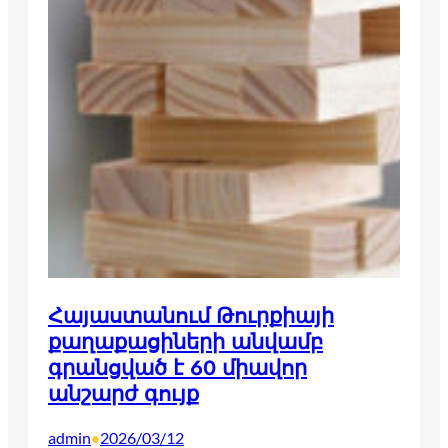
Հայաստանում Թուրքիայի
քաղաքացիների անվամբ
գրանցված է 60 միավոր
անշարժ գույք
admin
2026/03/12
•