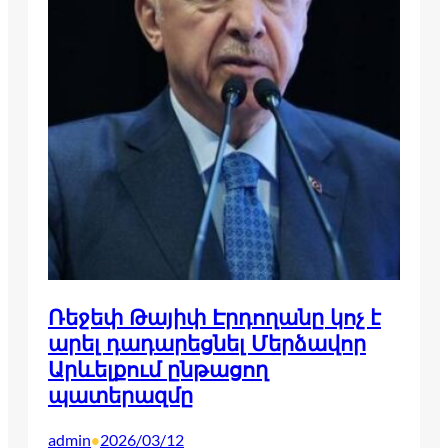
Ռեջեփ Թայիփ Էրդողանը կոչ է
արել դադարեցնել Մերձավոր
Արևելքում ընթացող
պատերազմը
admin
2026/03/12
•