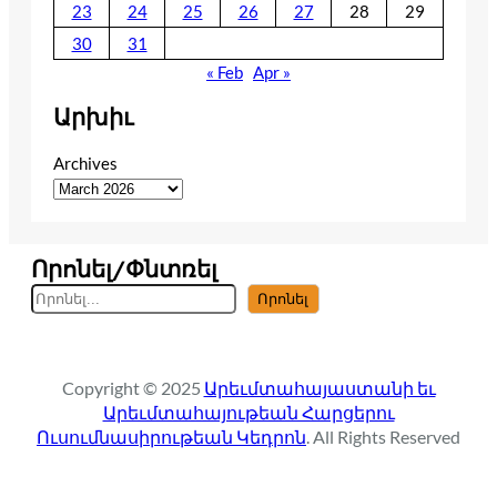
23
24
25
26
27
28
29
30
31
« Feb
Apr »
Արխիւ
Archives
Որոնել/Փնտռել
S
Որոնել
e
a
r
Copyright © 2025
Արեւմտահայաստանի եւ
c
Արեւմտահայութեան Հարցերու
h
Ուսումնասիրութեան Կեդրոն
. All Rights Reserved