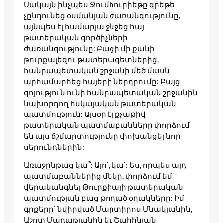
Սակայն ինչպես Ջումհուրիեթը գրեթե
չընդունեց օսմանյան ժառանգությունը,
այնպես էլ համարյա ջնջեց հայ
թատերական գործիչների
ժառանգությունը: Բացի մի քանի
թուրքալեզու թատերագետներից,
հանրապետական շրջանի մեծ մասն
արհամարհեց հայերի ներդրումը: Բայց
գոյություն ունի հանրապետական շրջանին
նախորդող հսկայական թատերական
պատմություն: Այսօր էլ քչաթիվ
թատերական պատմաբանները փորձում
են այս ճշմարտությունը փոխանցել նոր
սերունդներին:
Առաջընթաց կա՞: Այո՛, կա՛: Ես, որպես այդ
պատմաբաններից մեկը, փորձում եմ
վերականգնել Թուրքիայի թատերական
պատմության բաց թողած օղակները: Իմ
գրքերը՝ նվիրված Մարտիրոս Մնակյանին,
Աշոտ Մադաթյանին եւ Շահինյան