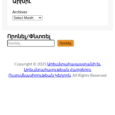
Արխիւ
Archives
Որոնել/Փնտռել
S
Որոնել
e
a
r
Copyright © 2025
Արեւմտահայաստանի եւ
c
Արեւմտահայութեան Հարցերու
h
Ուսումնասիրութեան Կեդրոն
. All Rights Reserved