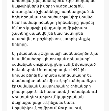
արտոնյալ պայմաններում: Երբ տեղական
կաթոլիկներն ի վերջո ուժեղացել են,
մուսուլման իշխանները հարկադրված են
եղել հեռանալ տարածաշրջանից: Նրանց
հետ համագործակցող հրեաները դարձել
են նոր կաթոլիկ վարչակազմի թիրախ.
շատերը սպանվել են կամ խստորեն
պատժվել, ուրիշների թույլատրել են լքել
երկիրը:
Այդ ժամանակ Եվրոպայի ամենագործունյա
եւ ամենահզոր պետության ղեկավարը՝
օսմանյան սուլթանը, ընդունել է վտարված
հրեաներին: Մոտավորապես 1492-ին
նրանց բերել են որպես արհեստավոր եւ
մասնագիտական մի ուժ, որն անհրաժեշտ
էր Օսմանյան կայսրությանը: Հրեաները
բնակություն են հաստատել հիմնականում
Կոստանդնուպոլսում՝ կայսերական
մայրաքաղաքում, ինչպես նաեւ
Սելանիկում, Իզմիրում, Բուրսայում,