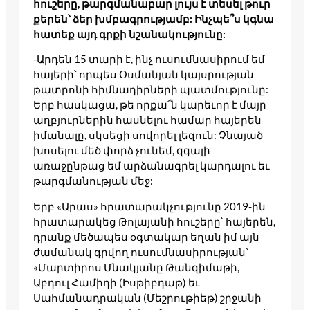
հուշերը, թարգմանաբար լույս է տեսել թուր
քերեն՝ ձեր խմբագրությամբ: Ինչպե՞ս կգնա
հատեք այդ գրքի նշանակությունը:
-Արդեն 15 տարի է, ինչ ուսումնասիրում եմ
հայերի՝ որպես Օսմանյան կայսրության
թատրոնի հիմնադիրների պատմությունը:
Երբ հասկացա, թե որքա՜ն կարեւոր է մայր
աղբյուրներին հասնելու համար հայերեն
իմանալը, սկսեցի սովորել լեզուն: Չնայած
խոսելու մեծ փորձ չունեմ, զգալի
առաջընթաց եմ արձանագրել կարդալու եւ
թարգմանության մեջ:
Երբ «Արաս» հրատարակչությունը 2019-ին
հրատարակեց Թոլայանի հուշերը՝ հայերեն,
դրանք մեծապես օգտակար եղան իմ այն
ժամանակ գրվող ուսումնասիրության՝
«Մարտիրոս Մնակյանը Թանզիմաթի,
Աբդուլ Համիդի (Իսթիբդաթ) եւ
Սահմանադրական (Մեշրութիեթ) շրջանի