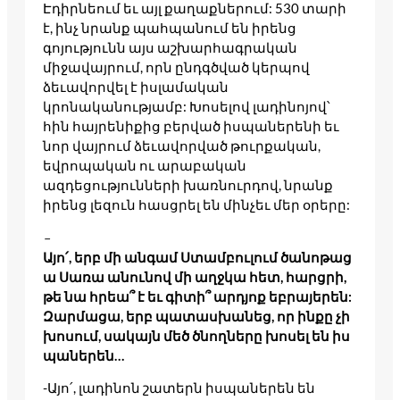
Էդիրնեում եւ այլ քաղաքներում: 530 տարի
է, ինչ նրանք պահպանում են իրենց
գոյությունն այս աշխարհագրական
միջավայրում, որն ընդգծված կերպով
ձեւավորվել է իսլամական
կրոնականությամբ: Խոսելով լադինոյով՝
հին հայրենիքից բերված իսպաներենի եւ
նոր վայրում ձեւավորված թուրքական,
եվրոպական ու արաբական
ազդեցությունների խառնուրդով, նրանք
իրենց լեզուն հասցրել են մինչեւ մեր օրերը:
–
Այո՛, երբ մի անգամ Ստամբուլում ծանոթաց
ա Սառա անունով մի աղջկա հետ, հարցրի,
թե նա հրեա՞ է եւ գիտի՞ արդյոք եբրայերեն:
Զարմացա, երբ պատասխանեց, որ ինքը չի
խոսում, սակայն մեծ ծնողները խոսել են իս
պաներեն…
-Այո՛, լադինոն շատերն իսպաներեն են