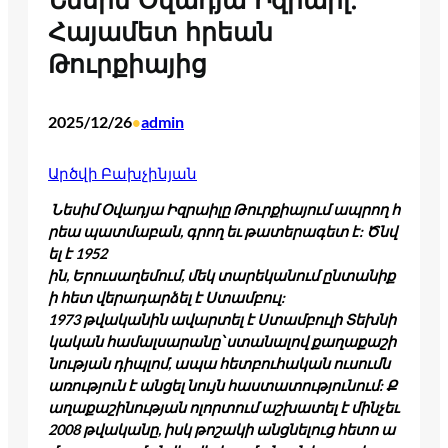
Նեսիմ Օվադյա Իզրաիլ.
Հայամետ հրեան
Թուրքիայից
2025/12/26
admin
•
Արծվի Բախչինյան
Նեսիմ Օվադյա Իզրաիլը Թուրքիայում ապրող հ
րեա պատմաբան, գրող եւ թատերագետ է: Ծնվ
ել է 1952
ին, Երուսաղեմում, մեկ տարեկանում ընտանիք
ի հետ վերադարձել է Ստամբուլ:
1973 թվականին ավարտել է Ստամբուլի Տեխնի
կական համալսարանը՝ ստանալով քաղաքաշի
նության դիպլոմ, ապա հետբուհական ուսումն
առություն է անցել նույն հաստատությունում: Ք
աղաքաշինության ոլորտում աշխատել է մինչեւ
2008 թվականը, իսկ թոշակի անցնելուց հետո ա