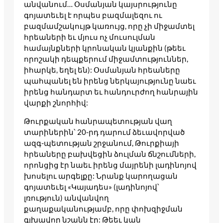
անվանում… Օսմանյան կայսրությունը
գոյատեւել է որպես բազմալեզու ու
բազմամշակույթ կառույց, որը չի միջամտել
հրեաների եւ մյուս ոչ մուսուլման
համայնքների կրոնական կյանքին (թեեւ
որոշակի դեպքերում միջամտություններ,
իհարկե, եղել են): Օսմանյան հրեաները
պահպանել են իրենց ներկայությունը նաեւ
իրենց հանդարտ եւ հանդուրժող հանրային
վարքի շնորհիվ:
Թուրքական հանրապետության վաղ
տարիներին՝ 20-րդ դարում ձեւավորված
ազգ-պետության շրջանում, Թուրքիայի
հրեաները բախվեցին ձուլման ճնշումների,
որոնցից էր նաեւ իրենց մայրենի լադինոյով
խոսելու արգելքը: Նրանք կարողացան
գոյատեւել «Կայադես» (լադինոյով՝
լռություն) անվանվող
քաղաքականությամբ, որը փոխզիջման
գլխավոր նշանն էր: Թեեւ կան