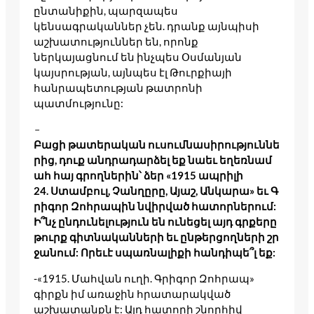
ընտանիքին, պարզապես
կենսագրականներ չեն. դրանք այնպիսի
աշխատություններ են, որոնք
ներկայացնում են ինչպես Օսմանյան
կայսրության, այնպես էլ Թուրքիայի
հանրապետության թատրոնի
պատմությունը:
–
Բացի թատերական ուսումնասիրություննե
րից, դուք անդրադարձել եք նաեւ եղեռնամ
ահ հայ գրողներին՝ ձեր «1915 ապրիլի
24. Ստամբուլ, Չանղըրը, Այաշ, Անկարա» եւ Գ
րիգոր Զոհրապին նվիրված հատորներում:
Ի՞նչ ընդունելություն են ունեցել այդ գրքերը
թուրք գիտնականների եւ ընթերցողների շր
ջանում: Որեւէ սպառնալիքի հանդիպե՞լ եք:
-«1915. Մահվան ուղի. Գրիգոր Զոհրապ»
գիրքն իմ առաջին հրատարակված
աշխատանքն է: Այդ հատորի շնորհիվ