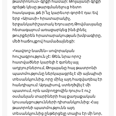
թատրոնում» գրքի համար: Թոլայանի գրքի
գրեթե կեսը թարգմանելուց հետո
հասկացա, թե ի՜նչ կարեւոր գործ է դա: Եվ
երբ «Արասի» հրատարակիչ,
երջանկահիշատակ Եդուարդ Թովմասյանը
հետագայում առաջարկեց ինձ լինել
թուրքերեն հրատարակության խմբագիրը,
մեծ հաճույքով համաձայնեցի:
«Կավռոշ-նամեն» սովորական
հուշագրություն չէ: Թեև նրա որոշ
հատվածներ կարելի է գտնել այլ
աղբյուրներում, Թոլայանը հայ թատրոնի
պատմությունը ներկայացրել է մի այնպիսի
տեսանկյունից, որը մինչ այդ հազվադեպ էր
հանդիպում: Այդպիսով, ստեղծվել է մի
պատում, որն ամբողջովին դուրս է ուշ
օսմանյան տարիների հայ քաղաքական
կուսակցությունների դիտանկյունից: Հայ
թատրոնի պատմությունն այդ
տեսանկյունից ընթերցելը տալիս էր մի նոր,