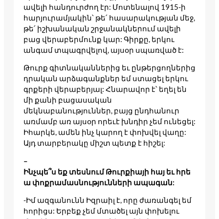
ավելի հանդուրժող էր: Մոտենալով 1915-ի
հարյուրամյակին՝ թե՛ հասարակության մեջ,
թե՛ իշխանական շրջանակներում ավելի
բաց վերաբերմունք կար: Գիրքը, երկու
անգամ տպագրվելով, այսօր սպառված է:
Թուրք գիտնականներից եւ ընթերցողներից
դրական արձագանքներ եմ ստացել երկու
գրքերի վերաբերյալ: Հնարավոր է՝ եղել են
մի քանի բացասական
մեկնաբանություններ, բայց ընդհանուր
առմամբ առ այսօր որեւէ խնդիր չեմ ունեցել:
Իհարկե, ամեն ինչ կարող է փոխվել վաղը:
Այդ տարբերակը միշտ պետք է հիշել:
–
Ինչպե՞ս եք տեսնում Թուրքիայի հայ եւ հրե
ա փոքրամասնությունների ապագան:
-Իմ ազգանունն Իզրաիլ է, որը ժառանգել եմ
հորիցս: Երբեք չեմ մտածել այն փոխելու