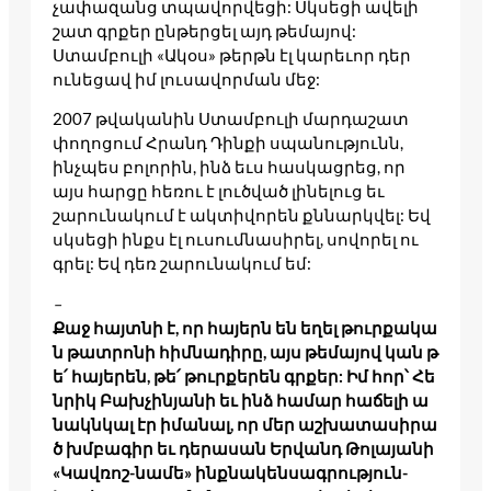
չափազանց տպավորվեցի: Սկսեցի ավելի
շատ գրքեր ընթերցել այդ թեմայով:
Ստամբուլի «Ակօս» թերթն էլ կարեւոր դեր
ունեցավ իմ լուսավորման մեջ:
2007 թվականին Ստամբուլի մարդաշատ
փողոցում Հրանդ Դինքի սպանությունն,
ինչպես բոլորին, ինձ եւս հասկացրեց, որ
այս հարցը հեռու է լուծված լինելուց եւ
շարունակում է ակտիվորեն քննարկվել: Եվ
սկսեցի ինքս էլ ուսումնասիրել, սովորել ու
գրել: Եվ դեռ շարունակում եմ:
–
Քաջ հայտնի է, որ հայերն են եղել թուրքակա
ն թատրոնի հիմնադիրը, այս թեմայով կան թ
ե՛ հայերեն, թե՛ թուրքերեն գրքեր: Իմ հոր՝ Հե
նրիկ Բախչինյանի եւ ինձ համար հաճելի ա
նակնկալ էր իմանալ, որ մեր աշխատասիրա
ծ խմբագիր եւ դերասան Երվանդ Թոլայանի
«Կավռոշ-նամե» ինքնակենսագրություն-