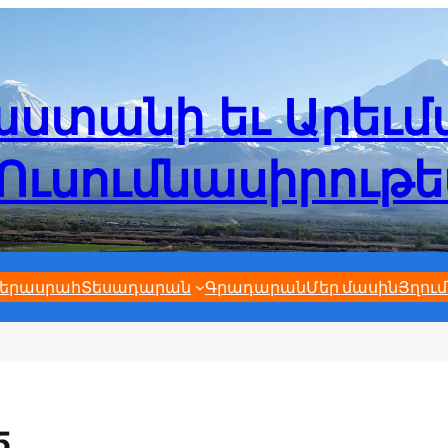
ստանի եւ Արեւ
Ուսումնասիրութ
երասրահ
Տեսադարան
Գրադարան
Մեր մասին
Յղում
5