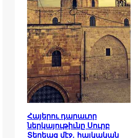
Հայերու դարաւոր
ներկայութիւնը Սուրբ
Տեղեաց մէջ. հայկական