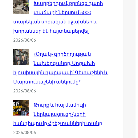
Խարբերդում, բրոնզե դարի
տաճարի ներսում 5000
տարեկան սրբազան օջախներ և
խորաններ են հայտնաբերվել
2026/08/06
«Օղակ» գործողության
նախերգանքը. Արցախի
հյուսիսային դարպասի՝ Գետաշենի և
Մարտունաշենի անկումը*
2026/08/06
Թուրք և հայ մամուլի
ներկայացուցիչների
հանդիպումը Հրեշտակների տանը
2026/08/06