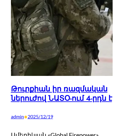
Թուրքիան իր ռազմական
ներուժով ՆԱՏՕ-ում 4-րդն է
•
admin
2025/12/19
Ամերիկյան «Global Firepower»