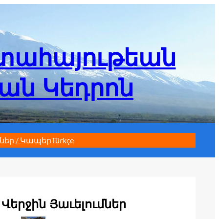
մտահայութեան
եան Կեդրոն
ներ / Կապեր
Türkçe
Վերջին Յաւելումներ