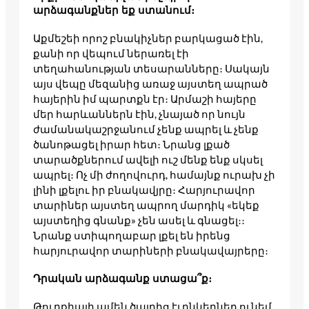
արձագանքներ եք ստանում։
Աքմեշեի որոշ բնակիչներ բարկացած էին,
քանի որ վեպում ներառել էի
տեղահանության տեսարանները։ Սակայն
այս վեպը մեզանից առաջ այստեղ ապրած
հայերին իմ պարտքն էր։ Արմաշի հայերը
մեր հարևաններն էին, չնայած որ նույն
ժամանակաշրջանում չենք ապրել և չենք
ծանոթացել իրար հետ։ Նրանց լքած
տարածքներում ավելի ուշ մենք ենք սկսել
ապրել։ Ոչ մի ժողովուրդ, համայնք ուրախ չի
լինի լքելու իր բնակավյրը։ Հարյուրավոր
տարիներ այստեղ ապրող մարդիկ «եկեք
այստեղից գնանք» չեն ասել և գնացել։։
Նրանք ստիպողաբար լքել են իրենց
հարյուրավոր տարիների բնակավայրերը։
Դրական արձագանք ստացա՞ք։
Թուրքիայի ամեն ծայրից էլ ընկերներ ունեմ,