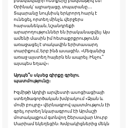
բնակավայրի հետքերը բազմաթիվ են։
Օրինակ՝ ալրաղացը, տպարանը․․․
Տպարանը նույնիսկ երկրորդ հարկ է
ունեցել, որտեղ մինչև վերջերս
հարսանեկան, նշանդրեքի
արարողություններ են իրականացվել։ Այս
ամենի մասին իմ հետաքրքրությունն
առաջացել է տակավին երիտասարդ
տարիքում, երբ ինձ ասացին․ «Մեզանից
առաջ այստեղ հայերն են ապրել։ Ինչու՞
այսպես եղավ»։
Այդպե՞ս սկսեց գիրքը գրելու
պատմությունը։
Իզմիթի Այդիլի արվեստի ասոցիացիայի
ստեղծագործական խմբակում «Ձյան և
մոմի բույրը» վերնագրով պատմություն էի
գրել, որտեղ նկարագրում էի Արմաշի
մոտակայքում գտնվող Շերսավար Սուրբ
Մարիամ եկեղեցին։ Խմբակիցներից մեկն