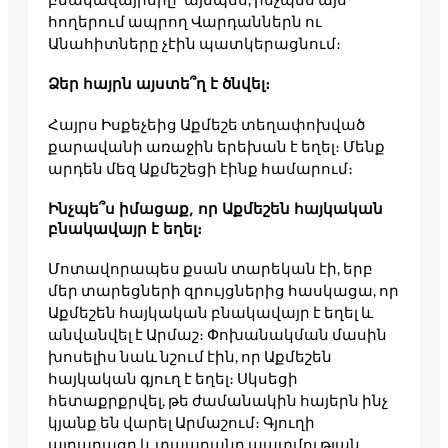
հողերում ապրող Վարդաններն ու
Անահիտները չէին պատկերացնում։
Ձեր հայրն այստե՞ղ է ծնվել։
Հայրս Իսքեչեից Աքմեշե տեղափոխված
քարավանի առաջին երեխան է եղել։ Մենք
արդեն մեզ Աքմեշեցի էինք համարում։
Ինչպե՞ս իմացաք, որ Աքմեշեն հայկական
բնակավայր է եղել։
Մոտավորապես քսան տարեկան էի, երբ
մեր տարեցների զրույցներից հասկացա, որ
Աքմեշեն հայկական բնակավայր է եղել և
անվանվել է Արմաշ։ Փոխանակման մասին
խոսելիս նաև նշում էին, որ Աքմեշեն
հայկական գյուղ է եղել։ Սկսեցի
հետաքրքրվել, թե ժամանակին հայերն ինչ
կյանք են վարել Արմաշում։ Գյուղի
ալրաղացը և տպարանը պատմության