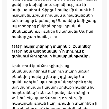
քանի որ նախկինում արհմիություն էի
նախագահում։ Գիրքս նրանց մի մասին եմ
ուղարկել, և շատ դրական արձագանքներ
եմ ստացել։ Ադանայից,Մերսինից և մի շարք
այլ տեղերից ընկերներիցս դրական
մեկնաբանություններ եմ ստացել։ Սա ինձ
համար շատ հաճելի էր։
1915-ի հարյուրերորդ տարին է։ Ըստ Ձեզ՝
1915-ի հետ առերեսման ո՞ր փուլում է
գտնվում Թուրքիայի հասարակոթյունը։
Արմաշում կամ Թուրքիայի այլ
բնակավայրերում հարյուր տարի առաջ
բնակվող հայերը չեն գոլորշիացել։ Ես
ցանկացել եմ այս վեպը անկեղծորեն գրել
այդ մարդկանց համար։ Արմաշի հայերն իմ
հարևաններն են։ Ես նրանց հետ խնդիր
չունեմ։ Ինչ պատճառով էլ որ լինի, մի
հասարակության հարյուրավոր տարիներ ի
վեր բկակություն հաստատած վեյրերից