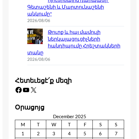
Գետաշենի և Մարտունաշենի
անկումը*
2026/08/06
Թուրք և հայ մամուլի
ներկայացուցիչների
հանդիպումը Հրեշտակների
տանը
2026/08/06
Հետեւեցէ՛ք մեզի
Facebook
YouTube
X
Օրացոյց
December 2025
M
T
W
T
F
S
S
1
2
3
4
5
6
7