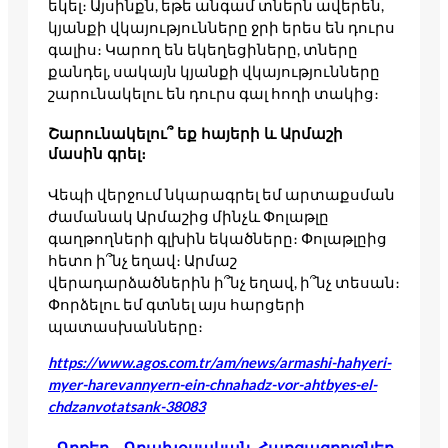
եկել։ Այսինքն, եթե անգամ տներն ավերեն,
կյանքի վկայությունները ջրի երես են դուրս
գալիս։ Կարող են եկեղեցիները, տները
քանդել, սակայն կյանքի վկայությունները
շարունակելու են դուրս գալ հողի տակից։
Շարունակելու՞ եք հայերի և Արմաշի
մասին գրել։
Վեպի վերջում նկարագրել եմ արտաքսման
ժամանակ Արմաշից մինչև Փոլաթլը
գաղթողների գլխին եկածները։ Փոլաթլըից
հետո ի՞նչ եղավ։ Արմաշ
վերադարձածներին ի՞նչ եղավ, ի՞նչ տեսան։
Փորձելու եմ գտնել այս հարցերի
պատասխանները։
https://www.agos.com.tr/am/news/armashi-hahyeri-
myer-harevannyern-ein-chnahadz-vor-ahtbyes-el-
chdzanvotatsank-38083
Գրքեր – Գրախօսական
, 
Հարցազրոյցներ
, 