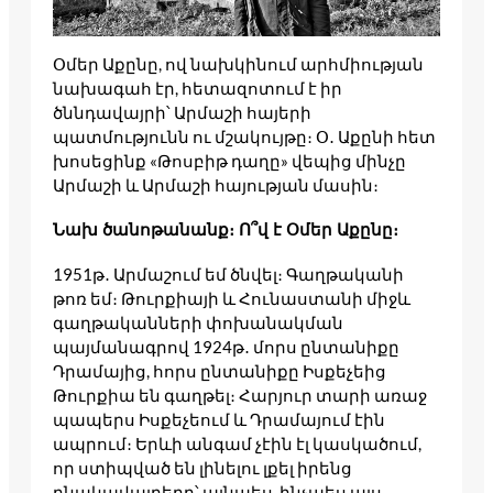
Օմեր Աքընը, ով նախկինում արհմիության
նախագահ էր, հետազոտում է իր
ծննդավայրի՝ Արմաշի հայերի
պատմությունն ու մշակույթը։ Օ․ Աքընի հետ
խոսեցինք «Թոսբիթ դաղը» վեպից մինչը
Արմաշի և Արմաշի հայության մասին։
Նախ ծանոթանանք։ Ո՞վ է Օմեր Աքընը։
1951թ․ Արմաշում եմ ծնվել։ Գաղթականի
թոռ եմ։ Թուրքիայի և Հունաստանի միջև
գաղթականների փոխանակման
պայմանագրով 1924թ․ մորս ընտանիքը
Դրամայից, հորս ընտանիքը Իսքեչեից
Թուրքիա են գաղթել։ Հարյուր տարի առաջ
պապերս Իսքեչեում և Դրամայում էին
ապրում։ Երևի անգամ չէին էլ կասկածում,
որ ստիպված են լինելու լքել իրենց
բնակավայրերը՝ այնպես, ինչպես այս