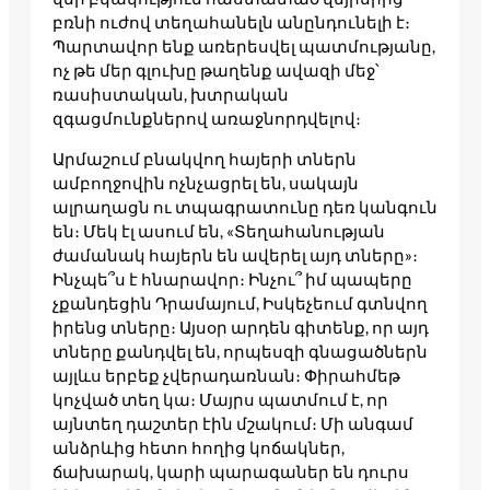
բռնի ուժով տեղահանելն անընդունելի է։
Պարտավոր ենք առերեսվել պատմությանը,
ոչ թե մեր գլուխը թաղենք ավազի մեջ՝
ռասիստական, խտրական
զգացմունքներով առաջնորդվելով։
Արմաշում բնակվող հայերի տներն
ամբողջովին ոչնչացրել են, սակայն
ալրաղացն ու տպագրատունը դեռ կանգուն
են։ Մեկ էլ ասում են, «Տեղահանության
ժամանակ հայերն են ավերել այդ տները»։
Ինչպե՞ս է հնարավոր։ Ինչու՞ իմ պապերը
չքանդեցին Դրամայում, Իսկեչեում գտնվող
իրենց տները։ Այսօր արդեն գիտենք, որ այդ
տները քանդվել են, որպեսզի գնացածներն
այլևս երբեք չվերադառնան։ Փիրահմեթ
կոչված տեղ կա։ Մայրս պատմում է, որ
այնտեղ դաշտեր էին մշակում։ Մի անգամ
անձրևից հետո հողից կոճակներ,
ճախարակ, կարի պարագաներ են դուրս