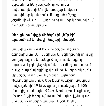
վկաներն են, չնայած որ արդեն
ավերակների են վերածվել։ Երկար
տարիներ կանգուն մնացած «Ըշըք
չեշմեսի»-ն (լույս աղբյուր) այսօր կիրառվում
է որպես ջրամբար։
Ձեր ընտանիքի մեծերն ինչե՞ր էին
պատմում Արմաշի հայերի մասին։
Տատիկս ասում էր․ «Իսքեչեում շատ
գեղեցիկ տուն ունեինք։ Այդ գեղեցիկ տունը
թողեցինք ու եկանք։ Հույս ունեինք, որ
այստեղ էլ գեղեցիկ տներ են մեզ սպասում,
բայց հայտնվեցինք վրանում»։ Երբ եկել են
Աքմեշե, ոչ մի տուն չի եղել այնտեղ։
Պատկերացնու՞մ եք։ Ըստ պաշտոնական
տվյալների՝ 1915թ․ գյուղն ունեցել է 1․505
բնակիչ, սակայն 1924թ․ Արմաշում այլևս ոչ
մի տուն չի եղել։ Այնուամենայնիվ, չնայած
նրան, որ տները կանգուն չեն եղել,