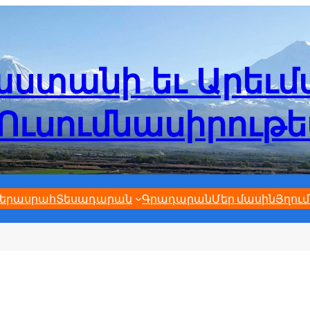
ստանի եւ Արեւ
Ուսումնասիրութ
երասրահ
Տեսադարան
Գրադարան
Մեր մասին
Յղում