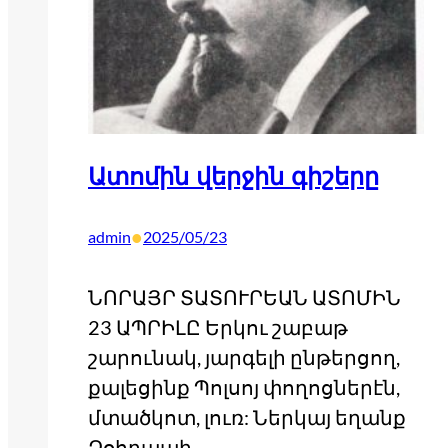
Ատոմին վերջին գիշերը
•
admin
2025/05/23
ՆՈՐԱՅՐ ՏԱՏՈՒՐԵԱՆ ԱՏՈՄԻՆ
23 ԱՊՐԻԼԸ Երկու շաբաթ
շարունակ, յարգելի ընթերցող,
քալեցինք Պոլսոյ փողոցներէն,
մտածկոտ, լուռ: Ներկայ եղանք
Զօհրապի,…