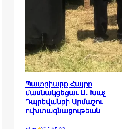
Պատրիարք Հայրը
մասնակցեցաւ Ս․ Խաչ
Դպրեվանքի Արմաշու
ուխտագնացութեան
•
admin
2025/05/23