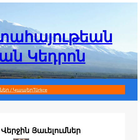
մտահայութեան
եան Կեդրոն
ներ / Կապեր
Türkçe
Վերջին Յաւելումներ