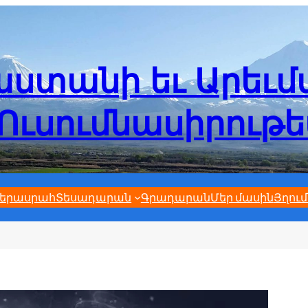
ստանի եւ Արեւ
Ուսումնասիրութ
երասրահ
Տեսադարան
Գրադարան
Մեր մասին
Յղում