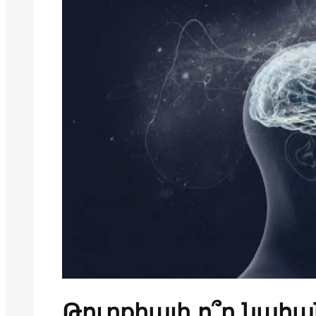
Թուրքիայի ո՞ր նահա