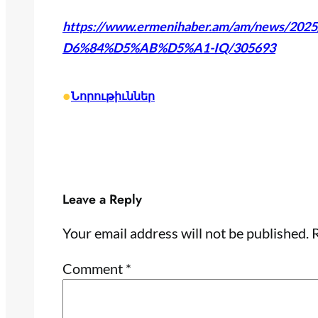
https://www.ermenihaber.am/am/news/
D6%84%D5%AB%D5%A1-IQ/305693
•
Նորութիւններ
Leave a Reply
Your email address will not be published.
R
Comment
*