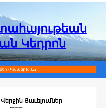
մտահայութեան
եան Կեդրոն
ներ / Կապեր
Türkçe
Վերջին Յաւելումներ