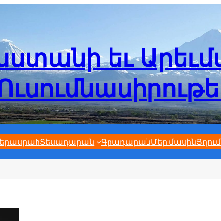
ստանի եւ Արեւ
Ուսումնասիրութ
երասրահ
Տեսադարան
Գրադարան
Մեր մասին
Յղում