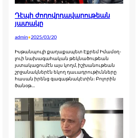
Դէպի ժողովրդավարութեան
յատակը
admin
2025/03/20
•
Իս­թանպու­լի քա­ղաքա­պետ Էք­րեմ Իմա­մօղ­
լո­ւի նա­խագա­հական թեկ­նա­ծու­թեան
յստա­կացու­մէն այս կողմ, իշ­խա­նու­թեան
շրջա­նակ­նե­րէն եկող դա­ւադ­րութիւննե­րը
հա­սան իրենց գա­գաթ­նա­կէտին։ Բո­լորին
ծա­նօթ…