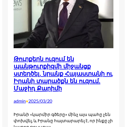
Թուրքերն ուզում են
պանթուրքիզմի միջանցք
ստեղծել. նրանք Հայաստանի ու
Իրանի տարածքն են ուզում.
Մաջիդ Քարիմի
admin
2025/03/20
•
Իրանի «կարմիր գծերը» մինչ այս պահը չեն
փոխվել, և Իրանը հայտարարել է, որ ինքը չի
կարող թույլ տալ…