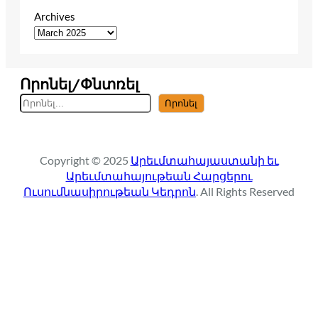
Archives
Որոնել/Փնտռել
S
Որոնել
e
a
r
Copyright © 2025
Արեւմտահայաստանի եւ
c
Արեւմտահայութեան Հարցերու
h
Ուսումնասիրութեան Կեդրոն
. All Rights Reserved