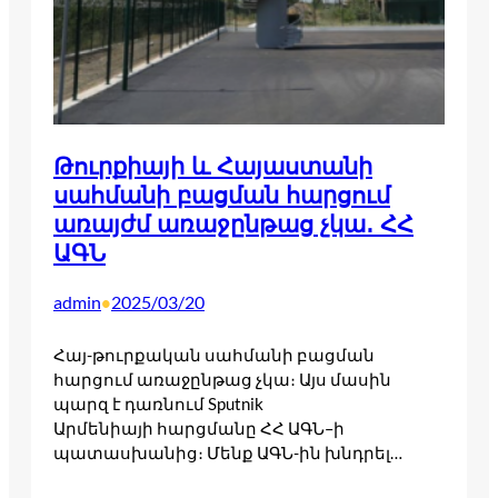
Թուրքիայի և Հայաստանի
սահմանի բացման հարցում
առայժմ առաջընթաց չկա․ ՀՀ
ԱԳՆ
admin
2025/03/20
•
Հայ-թուրքական սահմանի բացման
հարցում առաջընթաց չկա։ Այս մասին
պարզ է դառնում Sputnik
Արմենիայի հարցմանը ՀՀ ԱԳՆ–ի
պատասխանից։ Մենք ԱԳՆ-ին խնդրել…