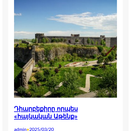
Դիարբեքիրը որպես
«հայկական Աթենք»
admin
2025/03/20
•