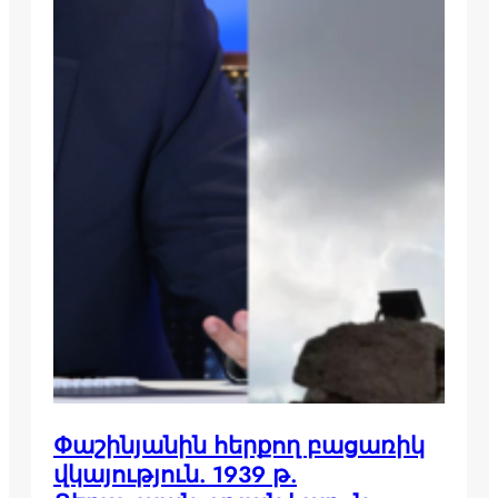
Փաշինյանին հերքող բացառիկ
վկայություն. 1939 թ.