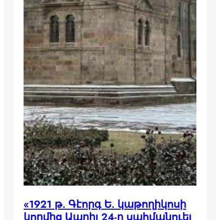
«1921 թ. Գէորգ Ե. կաթողիկոսի
կողմից Ապրիլ 24-ը սահմանուել