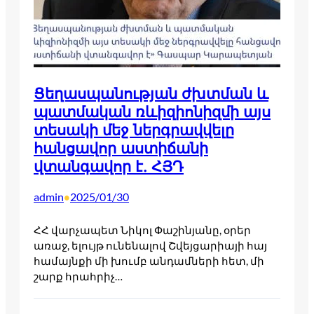
Ցեղասպանության ժխտման և
պատմական ռևիզիոնիզմի այս
տեսակի մեջ ներգրավվելը
հանցավոր աստիճանի
վտանգավոր է. ՀՅԴ
admin
2025/01/30
•
ՀՀ վարչապետ Նիկոլ Փաշինյանը, օրեր
առաջ, ելույթ ունենալով Շվեյցարիայի հայ
համայնքի մի խումբ անդամների հետ, մի
շարք հրահրիչ…