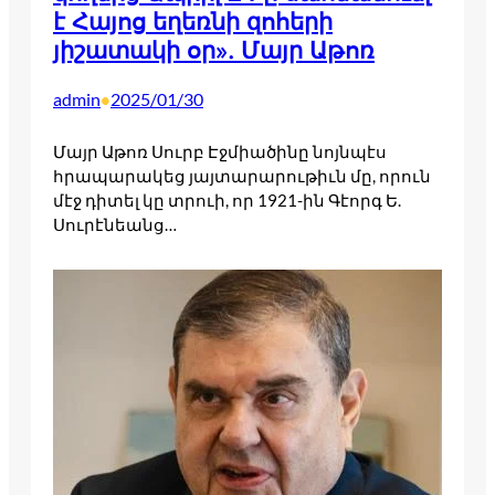
է Հայոց եղեռնի զոհերի
յիշատակի օր». Մայր Աթոռ
admin
2025/01/30
•
Մայր Աթոռ Սուրբ Էջմիածինը նոյնպէս
հրապարակեց յայտարարութիւն մը, որուն
մէջ դիտել կը տրուի, որ 1921-ին Գէորգ Ե.
Սուրէնեանց…