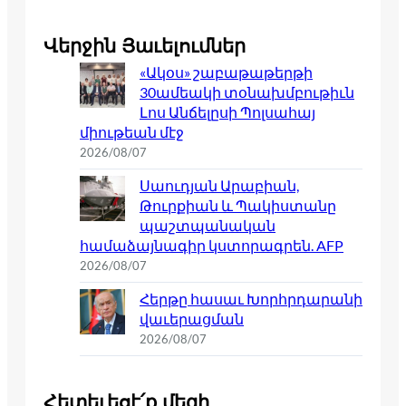
Վերջին Յաւելումներ
«Ակօս» շաբաթաթերթի
30ամեակի տօնախմբութիւն
Լոս Անճելըսի Պոլսահայ
միութեան մէջ
2026/08/07
Սաուդյան Արաբիան,
Թուրքիան և Պակիստանը
պաշտպանական
համաձայնագիր կստորագրեն. AFP
2026/08/07
Հերթը հասաւ Խորհրդարանի
վաւերացման
2026/08/07
Հետեւեցէ՛ք մեզի