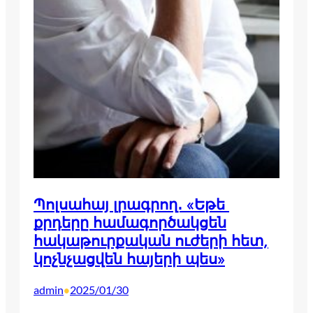
Պոլսահայ լրագրող․ «Եթե ​​
քրդերը համագործակցեն
հակաթուրքական ուժերի հետ,
կոչնչացվեն հայերի պես»
admin
2025/01/30
•