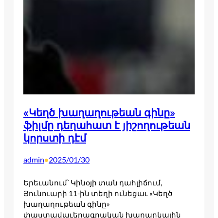
«Կեղծ խաղաղութեան գինը»
ֆիլմը դեղահատ է յիշողութեան
կորստի դէմ
admin
2025/01/30
•
Երեւանում՝ Կինօյի տան դահլիճում,
Յունուարի 11-ին տեղի ունեցաւ «Կեղծ
խաղաղութեան գինը»
փաստավաւերագրական խաղարկային