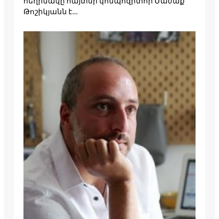
հեղինակը հայտնի կոմպոզիտոր Մաժաք
Թոշիկյանն է…