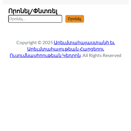
Որոնել/Փնտռել
S
Որոնել
e
a
r
Copyright © 2025
Արեւմտահայաստանի եւ
c
Արեւմտահայութեան Հարցերու
h
Ուսումնասիրութեան Կեդրոն
. All Rights Reserved